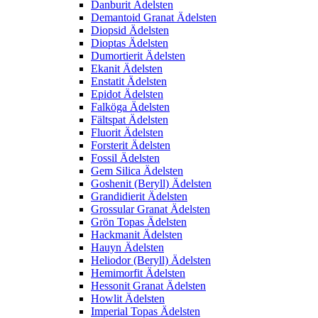
Danburit Ädelsten
Demantoid Granat Ädelsten
Diopsid Ädelsten
Dioptas Ädelsten
Dumortierit Ädelsten
Ekanit Ädelsten
Enstatit Ädelsten
Epidot Ädelsten
Falköga Ädelsten
Fältspat Ädelsten
Fluorit Ädelsten
Forsterit Ädelsten
Fossil Ädelsten
Gem Silica Ädelsten
Goshenit (Beryll) Ädelsten
Grandidierit Ädelsten
Grossular Granat Ädelsten
Grön Topas Ädelsten
Hackmanit Ädelsten
Hauyn Ädelsten
Heliodor (Beryll) Ädelsten
Hemimorfit Ädelsten
Hessonit Granat Ädelsten
Howlit Ädelsten
Imperial Topas Ädelsten