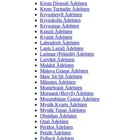
Krom Diopsid Ädelsten
Krom Turmalin Ädelsten
Krysoberyll Ädelsten
Krysokolla Ädelsten
Krysopras Ädelsten
Kunzit Ädelsten
Kyanit Ädelsten
Labradorit Ädelsten
Lapis Lazuli Ädelsten
Larimar (Pektolit) Ädelsten
Larvikit Ädelsten
Malakit Ädelsten
Malaya Granat Ädelsten
Maw Sit Sit Ädelsten
Månsten Ädelsten
Montebrasit Ädelsten
Morganit (Beryll) Ädelsten
Mozambique Granat Ädelsten
Mystik Kvarts Ädelsten
Mystik Topas Ädelsten
Obsidian Ädelsten
Opal Ädelsten
Peridot Ädelsten
Petalit Ädelsten
Pollucit Ädelsten