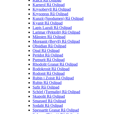
Kalcit Rå Oslipad
Karneol Rå Oslipad
Krysoberyll Rå Oslipad
Krysopras Rå Oslipad
Kunzit (Spodumen) Rå Oslipad
Kyanit Rå Oslipad
Lapis Lazuli Rå Oslipad
Larimar (Pektolit) Rå Oslipad
Månsten Rå Oslipad
Morganit (Beryll) Rå Oslipad
Obsidian Rå Oslipad
Opal Rå Oslipad
Peridot Rå Oslipad
Purpurit Rå Oslipad
Rhodolit Granat Rå Oslipad
Rodokrosit Rå Oslipad
Rodonit Rå Oslipad
Rubin i Zoisit Rå Oslipad
Rubin Rå Oslipad
Safir Rå Oslipad
Schörl (Turmalin) Rå Oslipad
Skapolit Rå Oslipad
Smaragd Rå Oslipad
Sodalit Rå Oslipad
Spessartit Granat Rå Oslipad