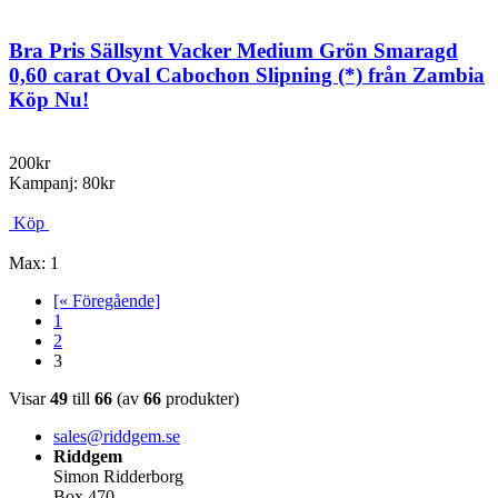
Bra Pris Sällsynt Vacker Medium Grön Smaragd
0,60 carat Oval Cabochon Slipning (*) från Zambia
Köp Nu!
200kr
Kampanj: 80kr
Köp
Max: 1
[« Föregående]
1
2
3
Visar
49
till
66
(av
66
produkter)
sales@riddgem.se
Riddgem
Simon Ridderborg
Box 470