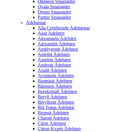
Oktagon Smaragder
Ovala Smaragder
Dropp Smaragder
Partier Smaragder
Ädelstenar
Alla Certifierade Ädelstenar
Agat Ädelsten
Akvamarin Ädelsten
Alexandrit Ädelsten
Amblygonit Ädelsten
Ametist Ädelsten
Ametrin Ädelsten
Andesin Ädelsten
Apatit Ädelsten
Aventurin Ädelsten
Bastnäsit Ädelsten
Bärnsten Ädelsten
Bergkristall Ädelsten
Beryll Ädelsten
Beryllonit Ädelsten
Blå Topas Ädelsten
Bronsit Ädelsten
Charoit Ädelsten
Citrin Ädelsten
Citron Kvarts Ädelsten