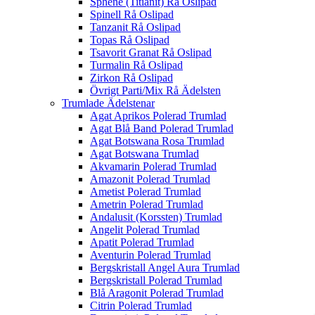
Sphene (Titianit) Rå Oslipad
Spinell Rå Oslipad
Tanzanit Rå Oslipad
Topas Rå Oslipad
Tsavorit Granat Rå Oslipad
Turmalin Rå Oslipad
Zirkon Rå Oslipad
Övrigt Parti/Mix Rå Ädelsten
Trumlade Ädelstenar
Agat Aprikos Polerad Trumlad
Agat Blå Band Polerad Trumlad
Agat Botswana Rosa Trumlad
Agat Botswana Trumlad
Akvamarin Polerad Trumlad
Amazonit Polerad Trumlad
Ametist Polerad Trumlad
Ametrin Polerad Trumlad
Andalusit (Korssten) Trumlad
Angelit Polerad Trumlad
Apatit Polerad Trumlad
Aventurin Polerad Trumlad
Bergskristall Angel Aura Trumlad
Bergskristall Polerad Trumlad
Blå Aragonit Polerad Trumlad
Citrin Polerad Trumlad