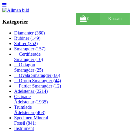
Kassan
0
Kategorier
Diamanter
(360)
Rubiner
(149)
Safirer
(352)
Smaragder
(157)
Certifierade
Smaragder
(10)
Oktagon
Smaragder
(25)
Ovala Smaragder
(66)
Dropp Smaragder
(44)
Partier Smaragder
(12)
Ädelstenar
(2214)
Oslipade
Ädelstenar
(1935)
Trumlade
Ädelstenar
(463)
Specimen Mineral
Fossil
(841)
Instrument