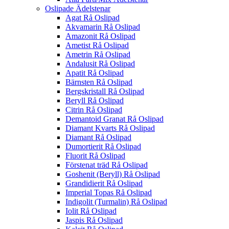
Oslipade Ädelstenar
Agat Rå Oslipad
Akvamarin Rå Oslipad
Amazonit Rå Oslipad
Ametist Rå Oslipad
Ametrin Rå Oslipad
Andalusit Rå Oslipad
Apatit Rå Oslipad
Bärnsten Rå Oslipad
Bergskristall Rå Oslipad
Beryll Rå Oslipad
Citrin Rå Oslipad
Demantoid Granat Rå Oslipad
Diamant Kvarts Rå Oslipad
Diamant Rå Oslipad
Dumortierit Rå Oslipad
Fluorit Rå Oslipad
Förstenat träd Rå Oslipad
Goshenit (Beryll) Rå Oslipad
Grandidierit Rå Oslipad
Imperial Topas Rå Oslipad
Indigolit (Turmalin) Rå Oslipad
Iolit Rå Oslipad
Jaspis Rå Oslipad