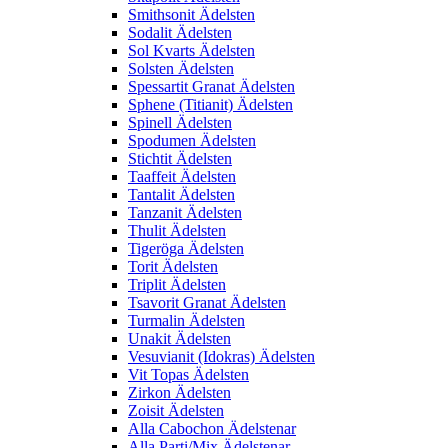
Smithsonit Ädelsten
Sodalit Ädelsten
Sol Kvarts Ädelsten
Solsten Ädelsten
Spessartit Granat Ädelsten
Sphene (Titianit) Ädelsten
Spinell Ädelsten
Spodumen Ädelsten
Stichtit Ädelsten
Taaffeit Ädelsten
Tantalit Ädelsten
Tanzanit Ädelsten
Thulit Ädelsten
Tigeröga Ädelsten
Torit Ädelsten
Triplit Ädelsten
Tsavorit Granat Ädelsten
Turmalin Ädelsten
Unakit Ädelsten
Vesuvianit (Idokras) Ädelsten
Vit Topas Ädelsten
Zirkon Ädelsten
Zoisit Ädelsten
Alla Cabochon Ädelstenar
Alla Parti/Mix Ädelstenar