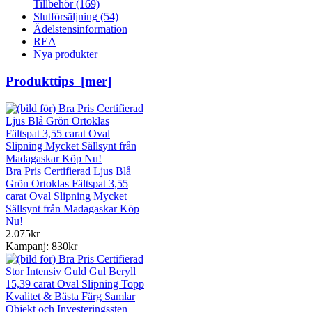
Tillbehör
(169)
Slutförsäljning
(54)
Ädelstensinformation
REA
Nya produkter
Produkttips [mer]
Bra Pris Certifierad Ljus Blå
Grön Ortoklas Fältspat 3,55
carat Oval Slipning Mycket
Sällsynt från Madagaskar Köp
Nu!
2.075kr
Kampanj: 830kr