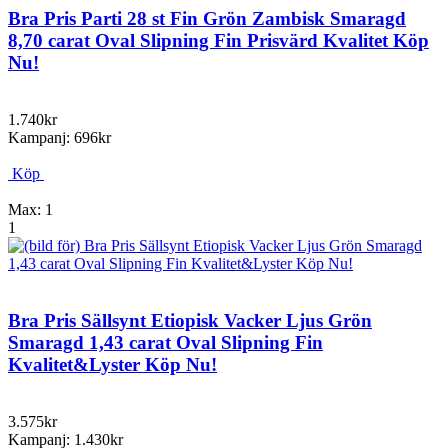
Bra Pris Parti 28 st Fin Grön Zambisk Smaragd
8,70 carat Oval Slipning Fin Prisvärd Kvalitet Köp
Nu!
1.740kr
Kampanj: 696kr
Köp
Max: 1
1
Bra Pris Sällsynt Etiopisk Vacker Ljus Grön
Smaragd 1,43 carat Oval Slipning Fin
Kvalitet&Lyster Köp Nu!
3.575kr
Kampanj: 1.430kr