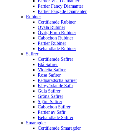
Partier Vita Diamanter
Partier Fancy Diamanter
Partier Färgade Diamanter
Rubiner
Certifierade Rubiner
Ovala Rubiner
Övrig Form Rubiner
Cabochon Rubiner
Partier Rubiner
Behandlade Rubiner
Safirer
Certifierade Safirer
Blå Safirer
Violetta Safirer
Rosa Safirer
Padparadscha Safirer
Färgväxlande Safir
Gula Safirer
Gröna Safirer
Stjärn Safirer
Cabochon Safirer
Partier av Safir
Behandlade Safirer
Smaragder
Certifierade Smaragder