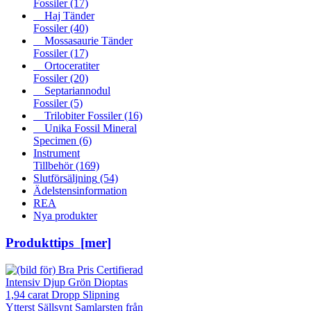
Fossiler
(17)
Haj Tänder
Fossiler
(40)
Mossasaurie Tänder
Fossiler
(17)
Ortoceratiter
Fossiler
(20)
Septariannodul
Fossiler
(5)
Trilobiter Fossiler
(16)
Unika Fossil Mineral
Specimen
(6)
Instrument
Tillbehör
(169)
Slutförsäljning
(54)
Ädelstensinformation
REA
Nya produkter
Produkttips [mer]