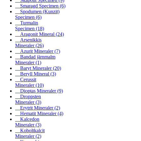
Skapolit Specimen
(9)
Smaragd Specimen
(6)
Spodumen (Kunzit)
Specimen
(6)
Turmalin
Specimen
(18)
Aragonit Mineral
(24)
Arsenikkis
Mineraler
(26)
Azurit Mineraler
(7)
Bandad järnmalm
Mineraler
(1)
Baryt Mineraler
(20)
Beryll Mineral
(3)
Cerussit
Mineraler
(10)
Dioptas Mineraler
(9)
Droppsten
Mineraler
(3)
Erytrit Mineraler
(2)
Hematit Mineraler
(4)
Kalcedon
Mineraler
(3)
Koboltkalcit
Mineraler
(2)