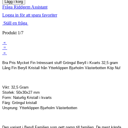
Fråga Riddgem Assistant
Logga in för att spara favoriter
Ställ en fråga
Produkt 1/7
«
=
»
Bra Pris Mycket Fin Intressant stuff Gröngul Beryll i Kvarts 32,5 gram
Lång Fin Beryll Kristall från Ytterklippen Bjurholm Västerbotten Köp Nu!
Vikt: 32,5 Gram
Storlek: 50x30x27 mm
Form: Naturlig Kristall i kvarts
Färg: Gröngul kristall
Ursprung: Ytterklippen Bjurholm Västerbotten
Den variant i Beryll Familjen som gett namn till familjen. De mest kända