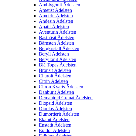
Amblygonit Ädelsten
Ametist Ädelsten
Ametrin Ädelsten
Andesin Ädelsten
Apatit Ädelsten
Aventurin Ädelsten
Bastnäsit Ädelsten
Bärnsten Ädelsten
Bergkristall Ädelsten
Beryll Ädelsten
Beryllonit Ädelsten
Blå Topas Ädelsten
Bronsit Ädelsten
Charoit Ädelsten
Citrin Ädelsten
Citron Kvarts Ädelsten
Danburit Ädelsten
Demantoid Granat Ädelsten
Diopsid Ädelsten
Dioptas Ädelsten
Dumortierit Ädelsten
Ekanit Ädelsten
Enstatit Ädelsten
Epidot Ädelsten
Falköga Ädelsten