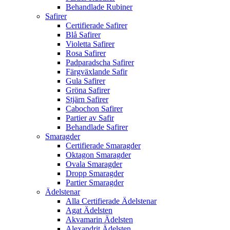
Behandlade Rubiner
Safirer
Certifierade Safirer
Blå Safirer
Violetta Safirer
Rosa Safirer
Padparadscha Safirer
Färgväxlande Safir
Gula Safirer
Gröna Safirer
Stjärn Safirer
Cabochon Safirer
Partier av Safir
Behandlade Safirer
Smaragder
Certifierade Smaragder
Oktagon Smaragder
Ovala Smaragder
Dropp Smaragder
Partier Smaragder
Ädelstenar
Alla Certifierade Ädelstenar
Agat Ädelsten
Akvamarin Ädelsten
Alexandrit Ädelsten