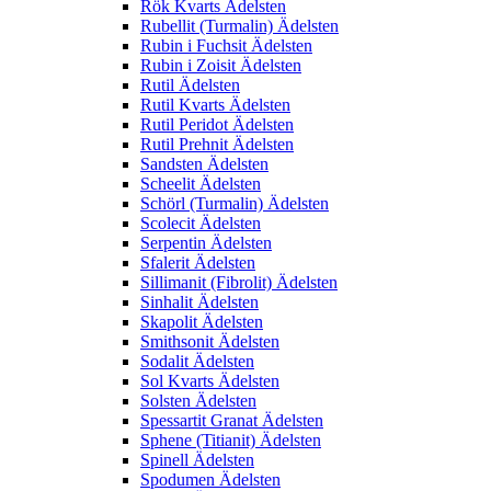
Rök Kvarts Ädelsten
Rubellit (Turmalin) Ädelsten
Rubin i Fuchsit Ädelsten
Rubin i Zoisit Ädelsten
Rutil Ädelsten
Rutil Kvarts Ädelsten
Rutil Peridot Ädelsten
Rutil Prehnit Ädelsten
Sandsten Ädelsten
Scheelit Ädelsten
Schörl (Turmalin) Ädelsten
Scolecit Ädelsten
Serpentin Ädelsten
Sfalerit Ädelsten
Sillimanit (Fibrolit) Ädelsten
Sinhalit Ädelsten
Skapolit Ädelsten
Smithsonit Ädelsten
Sodalit Ädelsten
Sol Kvarts Ädelsten
Solsten Ädelsten
Spessartit Granat Ädelsten
Sphene (Titianit) Ädelsten
Spinell Ädelsten
Spodumen Ädelsten