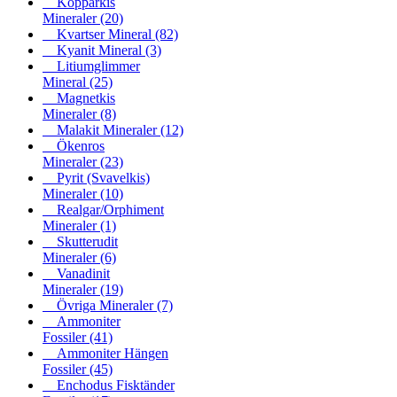
Kopparkis
Mineraler
(20)
Kvartser Mineral
(82)
Kyanit Mineral
(3)
Litiumglimmer
Mineral
(25)
Magnetkis
Mineraler
(8)
Malakit Mineraler
(12)
Ökenros
Mineraler
(23)
Pyrit (Svavelkis)
Mineraler
(10)
Realgar/Orphiment
Mineraler
(1)
Skutterudit
Mineraler
(6)
Vanadinit
Mineraler
(19)
Övriga Mineraler
(7)
Ammoniter
Fossiler
(41)
Ammoniter Hängen
Fossiler
(45)
Enchodus Fisktänder