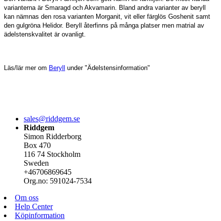
varianterna är Smaragd och Akvamarin. Bland andra varianter av beryll
kan nämnas den rosa varianten Morganit, vit eller färglös Goshenit samt
den gulgröna Helidor. Beryll återfinns på många platser men matrial av
ädelstenskvalitet är ovanligt.
Läs/lär mer om
Beryll
under "Ädelstensinformation"
sales@riddgem.se
Riddgem
Simon Ridderborg
Box 470
116 74 Stockholm
Sweden
+46706869645
Org.no: 591024-7534
Om oss
Help Center
Köpinformation