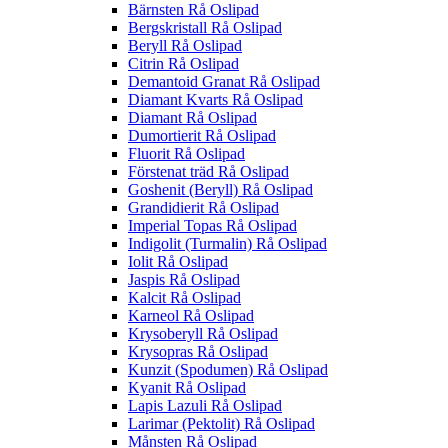
Bärnsten Rå Oslipad
Bergskristall Rå Oslipad
Beryll Rå Oslipad
Citrin Rå Oslipad
Demantoid Granat Rå Oslipad
Diamant Kvarts Rå Oslipad
Diamant Rå Oslipad
Dumortierit Rå Oslipad
Fluorit Rå Oslipad
Förstenat träd Rå Oslipad
Goshenit (Beryll) Rå Oslipad
Grandidierit Rå Oslipad
Imperial Topas Rå Oslipad
Indigolit (Turmalin) Rå Oslipad
Iolit Rå Oslipad
Jaspis Rå Oslipad
Kalcit Rå Oslipad
Karneol Rå Oslipad
Krysoberyll Rå Oslipad
Krysopras Rå Oslipad
Kunzit (Spodumen) Rå Oslipad
Kyanit Rå Oslipad
Lapis Lazuli Rå Oslipad
Larimar (Pektolit) Rå Oslipad
Månsten Rå Oslipad