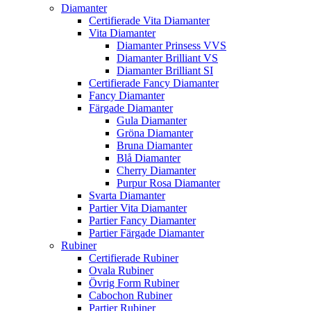
Diamanter
Certifierade Vita Diamanter
Vita Diamanter
Diamanter Prinsess VVS
Diamanter Brilliant VS
Diamanter Brilliant SI
Certifierade Fancy Diamanter
Fancy Diamanter
Färgade Diamanter
Gula Diamanter
Gröna Diamanter
Bruna Diamanter
Blå Diamanter
Cherry Diamanter
Purpur Rosa Diamanter
Svarta Diamanter
Partier Vita Diamanter
Partier Fancy Diamanter
Partier Färgade Diamanter
Rubiner
Certifierade Rubiner
Ovala Rubiner
Övrig Form Rubiner
Cabochon Rubiner
Partier Rubiner