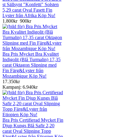
st Sällsynt "Konfetti" Solsten
5,29 carat Oval Fasett Fin
Lyster från Afrika Köp Nu!
1.800kr
900kr
Bra Pris Mycket Bra Kvalitet
Indigolit (Blå Turmalin) 17,35
carat Oktagon Slipning med
Fin Färg&Lyster från
Mozambique Köp Nu!
17.350kr
Kampanj: 6.940kr
Bra Pris Certifierad Mycket Fin
Djup Kungs Blå Safir 2,20
carat Oval Slipning Topp
Färg&Lyster från Etiopien Köp