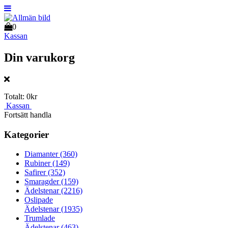
0
Kassan
Din varukorg
Totalt:
0kr
Kassan
Fortsätt handla
Kategorier
Diamanter
(360)
Rubiner
(149)
Safirer
(352)
Smaragder
(159)
Ädelstenar
(2216)
Oslipade
Ädelstenar
(1935)
Trumlade
Ädelstenar
(463)