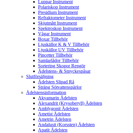
Luppar Instrument
Polariskop Instrument
Presidium Instrument
Refraktometer Instrument
Skjutmått Instrument
Spektroskop Instrument
Vågar Instrument
Boxar Tillbehör
Ljuskällor K & V Tillbehör
Ljuskällor UV Tillbehör
Pincetter Tillbehör
Samlarlådor Tillbehör
Sortering Skopor Rengör
Ädelstens- & Smyckespåsar
Slutförsäljning
Ädelsten Slipad Rå
Sträng Sötvattenspärlor
Ädelstensinformation
Akvamarin Ädelsten
Alexandrit (Krysoberyll) Ädelsten
Amblygonit Ädelsten
Ametist Ädelsten
Ametrin Ädelsten
Andalusit (Korssten) Ädelsten
Apatit Ädelsten