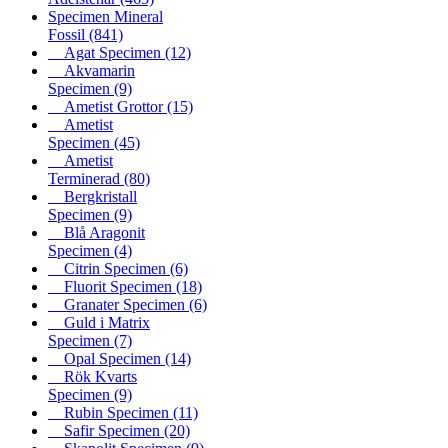
Specimen Mineral
Fossil
(841)
Agat Specimen
(12)
Akvamarin
Specimen
(9)
Ametist Grottor
(15)
Ametist
Specimen
(45)
Ametist
Terminerad
(80)
Bergkristall
Specimen
(9)
Blå Aragonit
Specimen
(4)
Citrin Specimen
(6)
Fluorit Specimen
(18)
Granater Specimen
(6)
Guld i Matrix
Specimen
(7)
Opal Specimen
(14)
Rök Kvarts
Specimen
(9)
Rubin Specimen
(11)
Safir Specimen
(20)