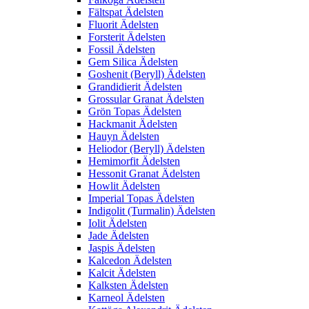
Fältspat Ädelsten
Fluorit Ädelsten
Forsterit Ädelsten
Fossil Ädelsten
Gem Silica Ädelsten
Goshenit (Beryll) Ädelsten
Grandidierit Ädelsten
Grossular Granat Ädelsten
Grön Topas Ädelsten
Hackmanit Ädelsten
Hauyn Ädelsten
Heliodor (Beryll) Ädelsten
Hemimorfit Ädelsten
Hessonit Granat Ädelsten
Howlit Ädelsten
Imperial Topas Ädelsten
Indigolit (Turmalin) Ädelsten
Iolit Ädelsten
Jade Ädelsten
Jaspis Ädelsten
Kalcedon Ädelsten
Kalcit Ädelsten
Kalksten Ädelsten
Karneol Ädelsten