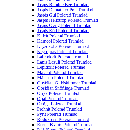
Jaspis Bumble Bee Trumlad
Jaspis Damatiner Pol. Trumlad
Jaspis Gul Polerad Trumlad
Jaspis Heliotrop Polerad Trumlad
Jaspis Övrig Polerad Trumlad
Jaspis Röd Polerad Trumlad
Kalcit Polerad Trumlad
Karneol Polerad Trumlad
Krysokolla Polerad Trumlad
Krysopras Polerad Trumlad
Labradorit Polerad Trumlad
Lapis Lazuli Polerad Trumlad
Lepidolit Polerad Trumlad
Malakit Polerad Trumlad
Månsten Polerad Trumlad
Obsidian Guldskimmer Trumlad
Obsidian Snöflinge Trumlad
Onyx Polerad Trumlad
Opal Polerad Trumlad
Oxöga Polerad Trumlad
Prehnit Polerad Trumlad
Pyrit Polerad Trumlad
Rodokrosit Polerad Trumlad
Rosen Kvarts Polerad Trumlad
Rök Kvarts Polerad Trumlad