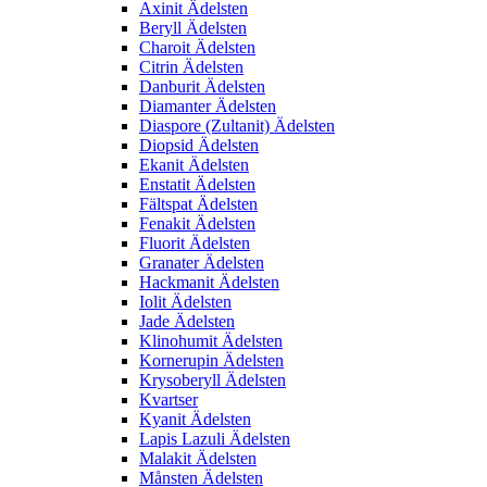
Axinit Ädelsten
Beryll Ädelsten
Charoit Ädelsten
Citrin Ädelsten
Danburit Ädelsten
Diamanter Ädelsten
Diaspore (Zultanit) Ädelsten
Diopsid Ädelsten
Ekanit Ädelsten
Enstatit Ädelsten
Fältspat Ädelsten
Fenakit Ädelsten
Fluorit Ädelsten
Granater Ädelsten
Hackmanit Ädelsten
Iolit Ädelsten
Jade Ädelsten
Klinohumit Ädelsten
Kornerupin Ädelsten
Krysoberyll Ädelsten
Kvartser
Kyanit Ädelsten
Lapis Lazuli Ädelsten
Malakit Ädelsten
Månsten Ädelsten