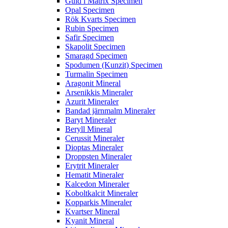
Guld i Matrix Specimen
Opal Specimen
Rök Kvarts Specimen
Rubin Specimen
Safir Specimen
Skapolit Specimen
Smaragd Specimen
Spodumen (Kunzit) Specimen
Turmalin Specimen
Aragonit Mineral
Arsenikkis Mineraler
Azurit Mineraler
Bandad järnmalm Mineraler
Baryt Mineraler
Beryll Mineral
Cerussit Mineraler
Dioptas Mineraler
Droppsten Mineraler
Erytrit Mineraler
Hematit Mineraler
Kalcedon Mineraler
Koboltkalcit Mineraler
Kopparkis Mineraler
Kvartser Mineral
Kyanit Mineral