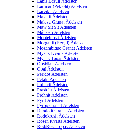
Lapis Lazuli Ädelsten
Larimar (Pektolit) Ädelsten
Larvikit Ädelsten
Malakit Ädelsten
Malaya Granat Ädelsten
Maw Sit Sit Ädelsten
Månsten Ädelsten
Montebrasit Ädelsten
Morganit (Beryll) Ädelsten
Mozambique Granat Ädelsten
Mystik Kvarts Ädelsten
Mystik Topas Ädelsten
Obsidian Ädelsten
Opal Ädelsten
Peridot Ädelsten
Petalit Ädelsten
Pollucit Ädelsten
Prasiolit Ädelsten
Prehnit Ädelsten
Pyrit Ädelsten
Pyrop Granat Ädelsten
Rhodolit Granat Ädelsten
Rodokrosit Ädelsten
Rosen Kvarts Ädelsten
Röd/Rosa Topas Ädelsten