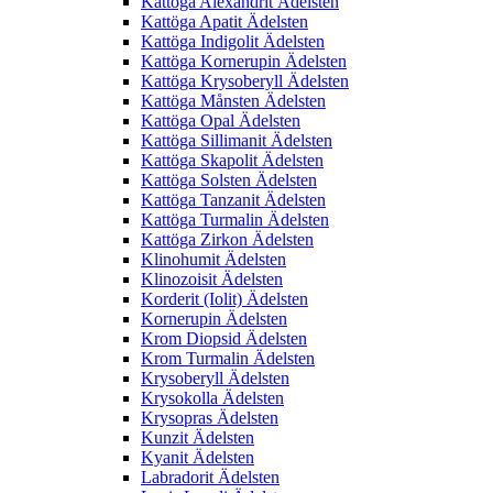
Kattöga Alexandrit Ädelsten
Kattöga Apatit Ädelsten
Kattöga Indigolit Ädelsten
Kattöga Kornerupin Ädelsten
Kattöga Krysoberyll Ädelsten
Kattöga Månsten Ädelsten
Kattöga Opal Ädelsten
Kattöga Sillimanit Ädelsten
Kattöga Skapolit Ädelsten
Kattöga Solsten Ädelsten
Kattöga Tanzanit Ädelsten
Kattöga Turmalin Ädelsten
Kattöga Zirkon Ädelsten
Klinohumit Ädelsten
Klinozoisit Ädelsten
Korderit (Iolit) Ädelsten
Kornerupin Ädelsten
Krom Diopsid Ädelsten
Krom Turmalin Ädelsten
Krysoberyll Ädelsten
Krysokolla Ädelsten
Krysopras Ädelsten
Kunzit Ädelsten
Kyanit Ädelsten
Labradorit Ädelsten