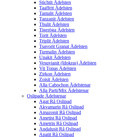
Stichtit Ädelsten
Taaffeit Ädelsten
Tantalit Ädelsten
Tanzanit Ädelsten
Thulit Ädelsten
Tigeröga Ädelsten
Torit Ädelsten
Triplit Ädelsten
Tsavorit Granat Ädelsten
Turmalin Ädelsten
Unakit Ädelsten
Vesuvianit (Idokras) Ädelsten
Vit Topas Ädelsten
Zirkon Ädelsten
Zoisit Ädelsten
Alla Cabochon Ädelstenar
Alla Parti/Mix Ädelstenar
Oslipade Ädelstenar
Agat Rå Oslipad
Akvamarin Rå Oslipad
Amazonit Rå Oslipad
Ametist Rå Oslipad
Ametrin Rå Oslipad
Andalusit Rå Oslipad
Apatit Rå Oslipad