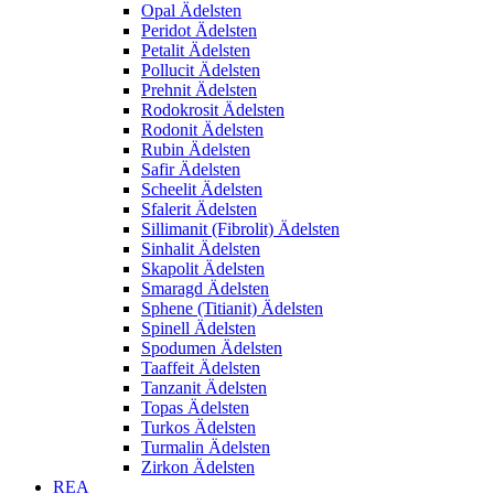
Opal Ädelsten
Peridot Ädelsten
Petalit Ädelsten
Pollucit Ädelsten
Prehnit Ädelsten
Rodokrosit Ädelsten
Rodonit Ädelsten
Rubin Ädelsten
Safir Ädelsten
Scheelit Ädelsten
Sfalerit Ädelsten
Sillimanit (Fibrolit) Ädelsten
Sinhalit Ädelsten
Skapolit Ädelsten
Smaragd Ädelsten
Sphene (Titianit) Ädelsten
Spinell Ädelsten
Spodumen Ädelsten
Taaffeit Ädelsten
Tanzanit Ädelsten
Topas Ädelsten
Turkos Ädelsten
Turmalin Ädelsten
Zirkon Ädelsten
REA