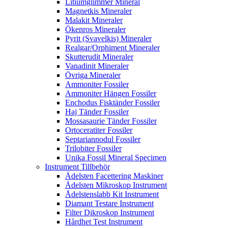
Litiumglimmer Mineral
Magnetkis Mineraler
Malakit Mineraler
Ökenros Mineraler
Pyrit (Svavelkis) Mineraler
Realgar/Orphiment Mineraler
Skutterudit Mineraler
Vanadinit Mineraler
Övriga Mineraler
Ammoniter Fossiler
Ammoniter Hängen Fossiler
Enchodus Fisktänder Fossiler
Haj Tänder Fossiler
Mossasaurie Tänder Fossiler
Ortoceratiter Fossiler
Septariannodul Fossiler
Trilobiter Fossiler
Unika Fossil Mineral Specimen
Instrument Tillbehör
Ädelsten Facettering Maskiner
Ädelsten Mikroskop Instrument
Ådelstenslabb Kit Instrument
Diamant Testare Instrument
Filter Dikroskop Instrument
Hårdhet Test Instrument