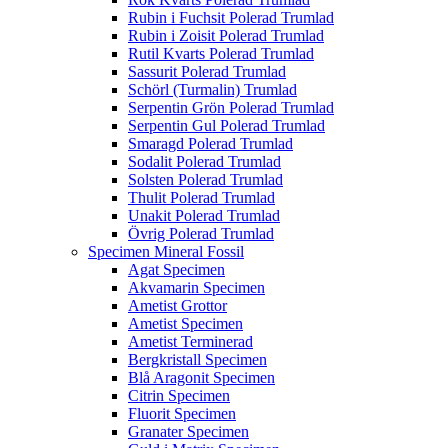
Rubin i Fuchsit Polerad Trumlad
Rubin i Zoisit Polerad Trumlad
Rutil Kvarts Polerad Trumlad
Sassurit Polerad Trumlad
Schörl (Turmalin) Trumlad
Serpentin Grön Polerad Trumlad
Serpentin Gul Polerad Trumlad
Smaragd Polerad Trumlad
Sodalit Polerad Trumlad
Solsten Polerad Trumlad
Thulit Polerad Trumlad
Unakit Polerad Trumlad
Övrig Polerad Trumlad
Specimen Mineral Fossil
Agat Specimen
Akvamarin Specimen
Ametist Grottor
Ametist Specimen
Ametist Terminerad
Bergkristall Specimen
Blå Aragonit Specimen
Citrin Specimen
Fluorit Specimen
Granater Specimen