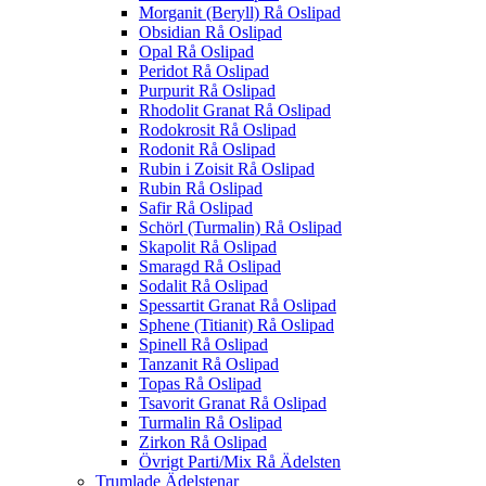
Morganit (Beryll) Rå Oslipad
Obsidian Rå Oslipad
Opal Rå Oslipad
Peridot Rå Oslipad
Purpurit Rå Oslipad
Rhodolit Granat Rå Oslipad
Rodokrosit Rå Oslipad
Rodonit Rå Oslipad
Rubin i Zoisit Rå Oslipad
Rubin Rå Oslipad
Safir Rå Oslipad
Schörl (Turmalin) Rå Oslipad
Skapolit Rå Oslipad
Smaragd Rå Oslipad
Sodalit Rå Oslipad
Spessartit Granat Rå Oslipad
Sphene (Titianit) Rå Oslipad
Spinell Rå Oslipad
Tanzanit Rå Oslipad
Topas Rå Oslipad
Tsavorit Granat Rå Oslipad
Turmalin Rå Oslipad
Zirkon Rå Oslipad
Övrigt Parti/Mix Rå Ädelsten
Trumlade Ädelstenar