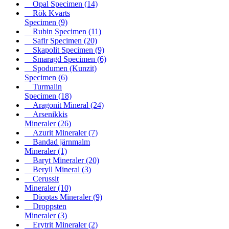
Opal Specimen
(14)
Rök Kvarts
Specimen
(9)
Rubin Specimen
(11)
Safir Specimen
(20)
Skapolit Specimen
(9)
Smaragd Specimen
(6)
Spodumen (Kunzit)
Specimen
(6)
Turmalin
Specimen
(18)
Aragonit Mineral
(24)
Arsenikkis
Mineraler
(26)
Azurit Mineraler
(7)
Bandad järnmalm
Mineraler
(1)
Baryt Mineraler
(20)
Beryll Mineral
(3)
Cerussit
Mineraler
(10)
Dioptas Mineraler
(9)
Droppsten
Mineraler
(3)
Erytrit Mineraler
(2)