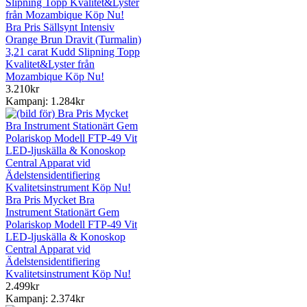
Bra Pris Sällsynt Intensiv
Orange Brun Dravit (Turmalin)
3,21 carat Kudd Slipning Topp
Kvalitet&Lyster från
Mozambique Köp Nu!
3.210kr
Kampanj: 1.284kr
Bra Pris Mycket Bra
Instrument Stationärt Gem
Polariskop Modell FTP-49 Vit
LED-ljuskälla & Konoskop
Central Apparat vid
Ädelstensidentifiering
Kvalitetsinstrument Köp Nu!
2.499kr
Kampanj: 2.374kr