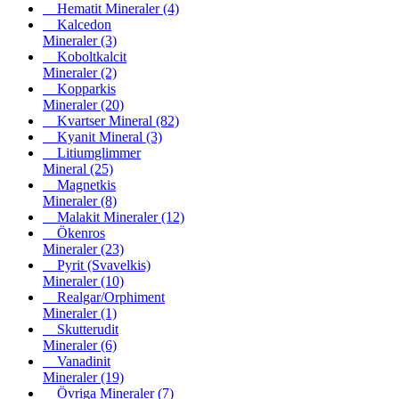
Hematit Mineraler
(4)
Kalcedon
Mineraler
(3)
Koboltkalcit
Mineraler
(2)
Kopparkis
Mineraler
(20)
Kvartser Mineral
(82)
Kyanit Mineral
(3)
Litiumglimmer
Mineral
(25)
Magnetkis
Mineraler
(8)
Malakit Mineraler
(12)
Ökenros
Mineraler
(23)
Pyrit (Svavelkis)
Mineraler
(10)
Realgar/Orphiment
Mineraler
(1)
Skutterudit
Mineraler
(6)
Vanadinit
Mineraler
(19)
Övriga Mineraler
(7)