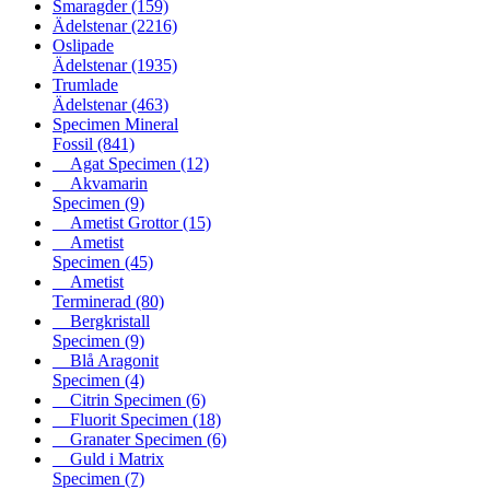
Smaragder
(159)
Ädelstenar
(2216)
Oslipade
Ädelstenar
(1935)
Trumlade
Ädelstenar
(463)
Specimen Mineral
Fossil
(841)
Agat Specimen
(12)
Akvamarin
Specimen
(9)
Ametist Grottor
(15)
Ametist
Specimen
(45)
Ametist
Terminerad
(80)
Bergkristall
Specimen
(9)
Blå Aragonit
Specimen
(4)
Citrin Specimen
(6)
Fluorit Specimen
(18)
Granater Specimen
(6)
Guld i Matrix
Specimen
(7)