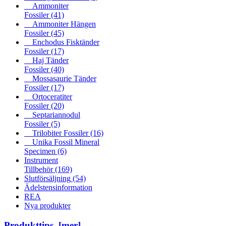
Ammoniter
Fossiler
(41)
Ammoniter Hängen
Fossiler
(45)
Enchodus Fisktänder
Fossiler
(17)
Haj Tänder
Fossiler
(40)
Mossasaurie Tänder
Fossiler
(17)
Ortoceratiter
Fossiler
(20)
Septariannodul
Fossiler
(5)
Trilobiter Fossiler
(16)
Unika Fossil Mineral
Specimen
(6)
Instrument
Tillbehör
(169)
Slutförsäljning
(54)
Ädelstensinformation
REA
Nya produkter
Produkttips [mer]