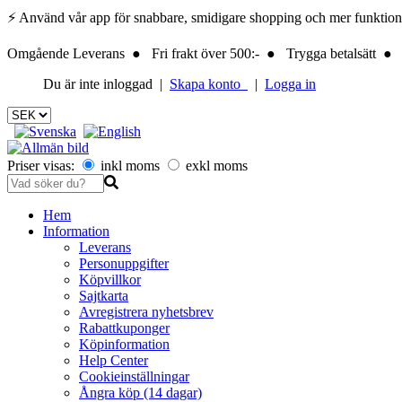
⚡ Använd vår app för snabbare, smidigare shopping och mer funktionalite
Omgående Leverans ● Fri frakt över 500:- ● Trygga betalsätt ● 
Du är inte inloggad |
Skapa konto
|
Logga in
Priser visas:
inkl moms
exkl moms
Hem
Information
Leverans
Personuppgifter
Köpvillkor
Sajtkarta
Avregistrera nyhetsbrev
Rabattkuponger
Köpinformation
Help Center
Cookieinställningar
Ångra köp (14 dagar)