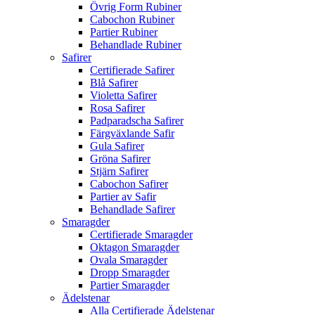
Övrig Form Rubiner
Cabochon Rubiner
Partier Rubiner
Behandlade Rubiner
Safirer
Certifierade Safirer
Blå Safirer
Violetta Safirer
Rosa Safirer
Padparadscha Safirer
Färgväxlande Safir
Gula Safirer
Gröna Safirer
Stjärn Safirer
Cabochon Safirer
Partier av Safir
Behandlade Safirer
Smaragder
Certifierade Smaragder
Oktagon Smaragder
Ovala Smaragder
Dropp Smaragder
Partier Smaragder
Ädelstenar
Alla Certifierade Ädelstenar