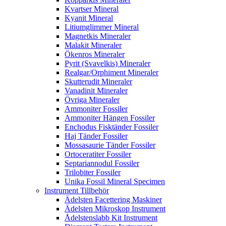
Kvartser Mineral
Kyanit Mineral
Litiumglimmer Mineral
Magnetkis Mineraler
Malakit Mineraler
Ökenros Mineraler
Pyrit (Svavelkis) Mineraler
Realgar/Orphiment Mineraler
Skutterudit Mineraler
Vanadinit Mineraler
Övriga Mineraler
Ammoniter Fossiler
Ammoniter Hängen Fossiler
Enchodus Fisktänder Fossiler
Haj Tänder Fossiler
Mossasaurie Tänder Fossiler
Ortoceratiter Fossiler
Septariannodul Fossiler
Trilobiter Fossiler
Unika Fossil Mineral Specimen
Instrument Tillbehör
Ädelsten Facettering Maskiner
Ädelsten Mikroskop Instrument
Ådelstenslabb Kit Instrument