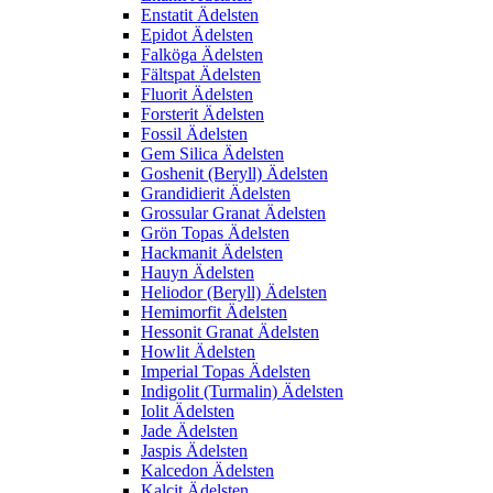
Enstatit Ädelsten
Epidot Ädelsten
Falköga Ädelsten
Fältspat Ädelsten
Fluorit Ädelsten
Forsterit Ädelsten
Fossil Ädelsten
Gem Silica Ädelsten
Goshenit (Beryll) Ädelsten
Grandidierit Ädelsten
Grossular Granat Ädelsten
Grön Topas Ädelsten
Hackmanit Ädelsten
Hauyn Ädelsten
Heliodor (Beryll) Ädelsten
Hemimorfit Ädelsten
Hessonit Granat Ädelsten
Howlit Ädelsten
Imperial Topas Ädelsten
Indigolit (Turmalin) Ädelsten
Iolit Ädelsten
Jade Ädelsten
Jaspis Ädelsten
Kalcedon Ädelsten
Kalcit Ädelsten