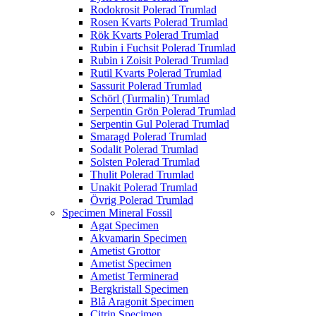
Rodokrosit Polerad Trumlad
Rosen Kvarts Polerad Trumlad
Rök Kvarts Polerad Trumlad
Rubin i Fuchsit Polerad Trumlad
Rubin i Zoisit Polerad Trumlad
Rutil Kvarts Polerad Trumlad
Sassurit Polerad Trumlad
Schörl (Turmalin) Trumlad
Serpentin Grön Polerad Trumlad
Serpentin Gul Polerad Trumlad
Smaragd Polerad Trumlad
Sodalit Polerad Trumlad
Solsten Polerad Trumlad
Thulit Polerad Trumlad
Unakit Polerad Trumlad
Övrig Polerad Trumlad
Specimen Mineral Fossil
Agat Specimen
Akvamarin Specimen
Ametist Grottor
Ametist Specimen
Ametist Terminerad
Bergkristall Specimen
Blå Aragonit Specimen
Citrin Specimen