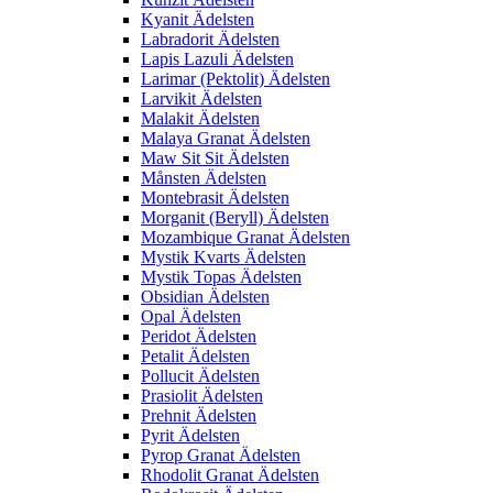
Kyanit Ädelsten
Labradorit Ädelsten
Lapis Lazuli Ädelsten
Larimar (Pektolit) Ädelsten
Larvikit Ädelsten
Malakit Ädelsten
Malaya Granat Ädelsten
Maw Sit Sit Ädelsten
Månsten Ädelsten
Montebrasit Ädelsten
Morganit (Beryll) Ädelsten
Mozambique Granat Ädelsten
Mystik Kvarts Ädelsten
Mystik Topas Ädelsten
Obsidian Ädelsten
Opal Ädelsten
Peridot Ädelsten
Petalit Ädelsten
Pollucit Ädelsten
Prasiolit Ädelsten
Prehnit Ädelsten
Pyrit Ädelsten
Pyrop Granat Ädelsten
Rhodolit Granat Ädelsten