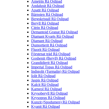
Ametrin Rå Oslipad
Andalusit Rå Oslipad
Apatit Rå Oslipad
Bärnsten Rå Oslipad
Bergskristall Rå Oslipad
Beryll Rå Oslipad
Citrin Rå Oslipad
Demantoid Granat Rå Oslipad
Diamant Kvarts Rå Oslipad
Diamant Rå Oslipad
Dumortierit Rå Oslipad
Fluorit Rå Oslipad
Förstenat träd Rå Oslipad
Goshenit (Beryll) Rå Oslipad
Grandidierit Rå Oslipad
Imperial Topas Rå Oslipad
Indigolit (Turmalin) Rå Oslipad
Iolit Rå Oslipad
Jaspis Rå Oslipad
Kalcit Rå Oslipad
Karneol Rå Oslipad
Krysoberyll Rå Oslipad
Krysopras Rå Oslipad
Kunzit (Spodumen) Rå Oslipad
Kyanit Rå Oslipad