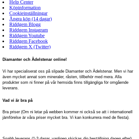
Help Center
Köpinformation
Cookieinställningar
Ångra köp (14 dagar)
Riddgem Blogg
Riddgem Instagram
Riddgem Youtube
Riddgem Facebook
Riddgem X (Twitter)
Diamanter och Ädelstenar online!
Vi har specialiserat oss på slipade Diamanter och Ädelstenar. Men vi har
även mycket annat som mineraler, råsten, tillbehör med mera. Alla
produkter som ni finner på vår hemsida finns tillgängliga för omgående
leverans.
Vad vi är bra på
Bra priser (Om ni letar på webben kommer ni också se att i internationell
jämförelse är våra priser mycket bra. Vi kan konkurrera med de flesta).
Snabb leverans (1-3 dagar, vanligen skickas din beställning dagen efter).