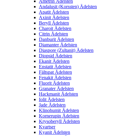
Ametrin Ädelsten
Andalusit (Korssten) Ädelsten
Apatit Ädelsten
Axinit Ädelsten
Beryll Ädelsten
Charoit Ädelsten
Citrin Ädelsten
Danburit Ädelsten
Diamanter Ädelsten
Diaspore (Zultanit) Ädelsten
Diopsid Ädelsten
Ekanit Ädelsten
Enstatit Ädelsten
Fältspat Ädelsten
Fenakit Ädelsten
Fluorit Ädelsten
Granater Ädelsten
Hackmanit Ädelsten
Iolit Ädelsten
Jade Ädelsten
Klinohumit Ädelsten
Kornerupin Ädelsten
Krysoberyll Ädelsten
Kvartser
Kyanit Ädelsten