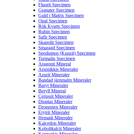
Fluorit Specimen
Granater Specimen
Guld i Matrix Specimen
Opal Specimen
Rök Kvarts Specimen
Rubin Specimen
Safir Specimen
Skapolit Specimen
Smaragd Specimen
Spodumen (Kunzit) Specimen
Turmalin Specimen
Aragonit Mineral
Arsenikkis Mineraler
Azurit Mineraler
Bandad järnmalm Mineraler
Baryt Mineraler
Beryll Mineral
Cerussit Mineraler
Dioptas Mineraler
Droppsten Mineraler
Erytrit Mineraler
Hematit Mineraler
Kalcedon Mineraler
Koboltkalcit Mineraler
Kopparkis Mineraler