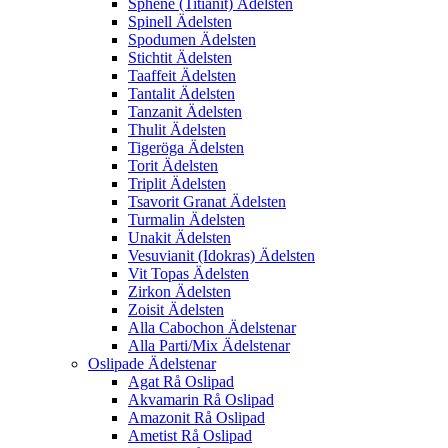
Sphene (Titianit) Ädelsten
Spinell Ädelsten
Spodumen Ädelsten
Stichtit Ädelsten
Taaffeit Ädelsten
Tantalit Ädelsten
Tanzanit Ädelsten
Thulit Ädelsten
Tigeröga Ädelsten
Torit Ädelsten
Triplit Ädelsten
Tsavorit Granat Ädelsten
Turmalin Ädelsten
Unakit Ädelsten
Vesuvianit (Idokras) Ädelsten
Vit Topas Ädelsten
Zirkon Ädelsten
Zoisit Ädelsten
Alla Cabochon Ädelstenar
Alla Parti/Mix Ädelstenar
Oslipade Ädelstenar
Agat Rå Oslipad
Akvamarin Rå Oslipad
Amazonit Rå Oslipad
Ametist Rå Oslipad