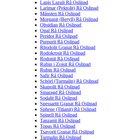
Lapis Lazuli Rå Oslipad
Larimar (Pektolit) Rå Oslipad
Månsten Rå Oslipad
Morganit (Beryll) Rå Oslipad
Obsidian Rå Oslipad
Opal Rå Oslipad
Peridot Rå Oslipad
Purpurit Rå Oslipad
Rhodolit Granat Rå Oslipad
Rodokrosit Rå Oslipad
Rodonit Rå Oslipad
Rubin i Zoisit Rå Oslipad
Rubin Rå Oslipad
Safir Rå Oslipad
Schörl (Turmalin) Rå Oslipad
Skapolit Rå Oslipad
Smaragd Rå Oslipad
Sodalit Rå Oslipad
Spessartit Granat Rå Oslipad
Sphene (Titianit) Rå Oslipad
Spinell Rå Oslipad
Tanzanit Rå Oslipad
Topas Rå Oslipad
Tsavorit Granat Rå Oslipad
Turmalin Rå Oslipad