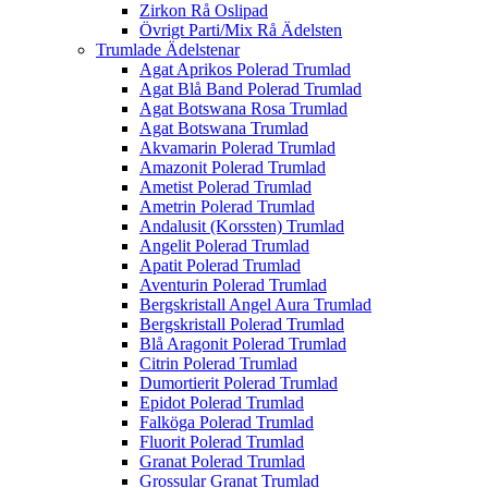
Zirkon Rå Oslipad
Övrigt Parti/Mix Rå Ädelsten
Trumlade Ädelstenar
Agat Aprikos Polerad Trumlad
Agat Blå Band Polerad Trumlad
Agat Botswana Rosa Trumlad
Agat Botswana Trumlad
Akvamarin Polerad Trumlad
Amazonit Polerad Trumlad
Ametist Polerad Trumlad
Ametrin Polerad Trumlad
Andalusit (Korssten) Trumlad
Angelit Polerad Trumlad
Apatit Polerad Trumlad
Aventurin Polerad Trumlad
Bergskristall Angel Aura Trumlad
Bergskristall Polerad Trumlad
Blå Aragonit Polerad Trumlad
Citrin Polerad Trumlad
Dumortierit Polerad Trumlad
Epidot Polerad Trumlad
Falköga Polerad Trumlad
Fluorit Polerad Trumlad
Granat Polerad Trumlad
Grossular Granat Trumlad