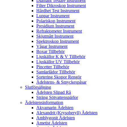
Diamant Testare Instrument
Filter Dikroskop Instrument
Hårdhet Test Instrument
Luppar Instrument
Polariskop Instrument
Presidium Instrument
Refraktometer Instrument
Skjutmått Instrument
Spektroskop Instrument
Vågar Instrument
Boxar Tillbehör
Ljuskällor K & V Tillbehör
Ljuskällor UV Tillbehör
Pincetter Tillbehör
Samlarlådor Tillbehör
Sortering Skopor Rengör
Ädelstens- & Smyckespåsar
Slutförsäljning
Ädelsten Slipad Rå
Sträng Sötvattenspärlor
Ädelstensinformation
Akvamarin Ädelsten
Alexandrit (Krysoberyll) Ädelsten
Amblygonit Ädelsten
Ametist Ädelsten