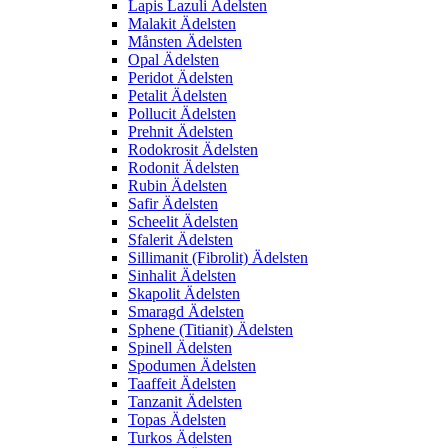
Lapis Lazuli Ädelsten
Malakit Ädelsten
Månsten Ädelsten
Opal Ädelsten
Peridot Ädelsten
Petalit Ädelsten
Pollucit Ädelsten
Prehnit Ädelsten
Rodokrosit Ädelsten
Rodonit Ädelsten
Rubin Ädelsten
Safir Ädelsten
Scheelit Ädelsten
Sfalerit Ädelsten
Sillimanit (Fibrolit) Ädelsten
Sinhalit Ädelsten
Skapolit Ädelsten
Smaragd Ädelsten
Sphene (Titianit) Ädelsten
Spinell Ädelsten
Spodumen Ädelsten
Taaffeit Ädelsten
Tanzanit Ädelsten
Topas Ädelsten
Turkos Ädelsten