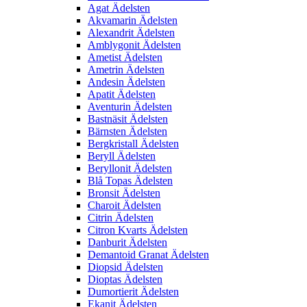
Agat Ädelsten
Akvamarin Ädelsten
Alexandrit Ädelsten
Amblygonit Ädelsten
Ametist Ädelsten
Ametrin Ädelsten
Andesin Ädelsten
Apatit Ädelsten
Aventurin Ädelsten
Bastnäsit Ädelsten
Bärnsten Ädelsten
Bergkristall Ädelsten
Beryll Ädelsten
Beryllonit Ädelsten
Blå Topas Ädelsten
Bronsit Ädelsten
Charoit Ädelsten
Citrin Ädelsten
Citron Kvarts Ädelsten
Danburit Ädelsten
Demantoid Granat Ädelsten
Diopsid Ädelsten
Dioptas Ädelsten
Dumortierit Ädelsten
Ekanit Ädelsten