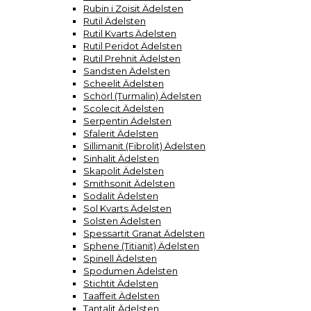
Rubin i Zoisit Ädelsten
Rutil Ädelsten
Rutil Kvarts Ädelsten
Rutil Peridot Ädelsten
Rutil Prehnit Ädelsten
Sandsten Ädelsten
Scheelit Ädelsten
Schörl (Turmalin) Ädelsten
Scolecit Ädelsten
Serpentin Ädelsten
Sfalerit Ädelsten
Sillimanit (Fibrolit) Ädelsten
Sinhalit Ädelsten
Skapolit Ädelsten
Smithsonit Ädelsten
Sodalit Ädelsten
Sol Kvarts Ädelsten
Solsten Ädelsten
Spessartit Granat Ädelsten
Sphene (Titianit) Ädelsten
Spinell Ädelsten
Spodumen Ädelsten
Stichtit Ädelsten
Taaffeit Ädelsten
Tantalit Ädelsten