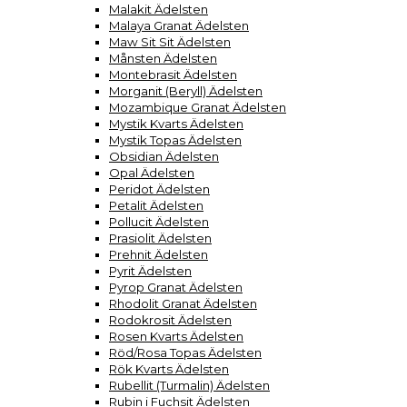
Malakit Ädelsten
Malaya Granat Ädelsten
Maw Sit Sit Ädelsten
Månsten Ädelsten
Montebrasit Ädelsten
Morganit (Beryll) Ädelsten
Mozambique Granat Ädelsten
Mystik Kvarts Ädelsten
Mystik Topas Ädelsten
Obsidian Ädelsten
Opal Ädelsten
Peridot Ädelsten
Petalit Ädelsten
Pollucit Ädelsten
Prasiolit Ädelsten
Prehnit Ädelsten
Pyrit Ädelsten
Pyrop Granat Ädelsten
Rhodolit Granat Ädelsten
Rodokrosit Ädelsten
Rosen Kvarts Ädelsten
Röd/Rosa Topas Ädelsten
Rök Kvarts Ädelsten
Rubellit (Turmalin) Ädelsten
Rubin i Fuchsit Ädelsten