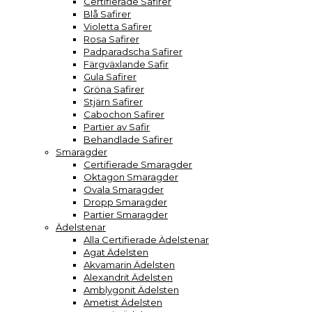
Certifierade Safirer
Blå Safirer
Violetta Safirer
Rosa Safirer
Padparadscha Safirer
Färgväxlande Safir
Gula Safirer
Gröna Safirer
Stjärn Safirer
Cabochon Safirer
Partier av Safir
Behandlade Safirer
Smaragder
Certifierade Smaragder
Oktagon Smaragder
Ovala Smaragder
Dropp Smaragder
Partier Smaragder
Ädelstenar
Alla Certifierade Ädelstenar
Agat Ädelsten
Akvamarin Ädelsten
Alexandrit Ädelsten
Amblygonit Ädelsten
Ametist Ädelsten