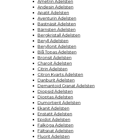
Ametrin Ädelsten
Andesin Ädelsten
Apatit Ädelsten
Aventurin Ädelsten
Bastnäsit Ädelsten
Bärnsten Ädelsten
Bergkristall Ädelsten
Beryll Ädelsten
Beryllonit Ädelsten
Blå Topas Ädelsten
Bronsit Ädelsten
Charoit Ädelsten
Citrin Ädelsten
Citron Kvarts Ädelsten
Danburit Ädelsten
Demantoid Granat Ädelsten
Diopsid Ädelsten
Dioptas Ädelsten
Dumortierit Ädelsten
Ekanit Ädelsten
Enstatit Ädelsten
Epidot Ädelsten
Falköga Ädelsten
Fältspat Ädelsten
Fluorit Ädelsten