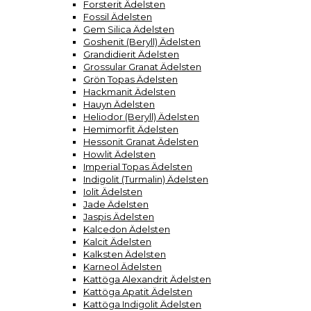
Forsterit Ädelsten
Fossil Ädelsten
Gem Silica Ädelsten
Goshenit (Beryll) Ädelsten
Grandidierit Ädelsten
Grossular Granat Ädelsten
Grön Topas Ädelsten
Hackmanit Ädelsten
Hauyn Ädelsten
Heliodor (Beryll) Ädelsten
Hemimorfit Ädelsten
Hessonit Granat Ädelsten
Howlit Ädelsten
Imperial Topas Ädelsten
Indigolit (Turmalin) Ädelsten
Iolit Ädelsten
Jade Ädelsten
Jaspis Ädelsten
Kalcedon Ädelsten
Kalcit Ädelsten
Kalksten Ädelsten
Karneol Ädelsten
Kattöga Alexandrit Ädelsten
Kattöga Apatit Ädelsten
Kattöga Indigolit Ädelsten