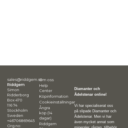
sales@riddgem.se
Om oss
Riddgem
Help
Diamanter och
Simon
Center
Ädelstenar online!
Ridderborg
Köpinformation
Box 470
Cookieinställningar
116 74
Vi har specialiserat oss
Ångra
Stockholm
på slipade Diamanter och
köp (14
Sweden
Ädelstenar. Men vi har
dagar)
+46706869645
även mycket annat som
Riddgem
Org.no:
mineraler, råsten, tillbehör