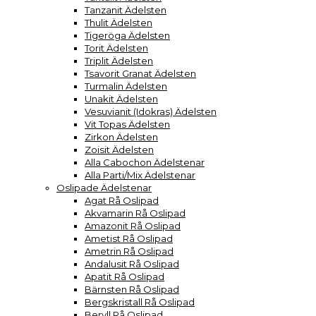
Tanzanit Ädelsten
Thulit Ädelsten
Tigeröga Ädelsten
Torit Ädelsten
Triplit Ädelsten
Tsavorit Granat Ädelsten
Turmalin Ädelsten
Unakit Ädelsten
Vesuvianit (Idokras) Ädelsten
Vit Topas Ädelsten
Zirkon Ädelsten
Zoisit Ädelsten
Alla Cabochon Ädelstenar
Alla Parti/Mix Ädelstenar
Oslipade Ädelstenar
Agat Rå Oslipad
Akvamarin Rå Oslipad
Amazonit Rå Oslipad
Ametist Rå Oslipad
Ametrin Rå Oslipad
Andalusit Rå Oslipad
Apatit Rå Oslipad
Bärnsten Rå Oslipad
Bergskristall Rå Oslipad
Beryll Rå Oslipad