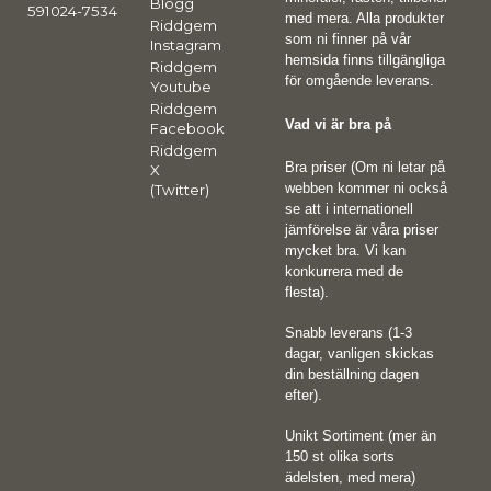
Blogg
591024-7534
med mera. Alla produkter
Riddgem
som ni finner på vår
Instagram
hemsida finns tillgängliga
Riddgem
för omgående leverans.
Youtube
Riddgem
Vad vi är bra på
Facebook
Riddgem
Bra priser (Om ni letar på
X
webben kommer ni också
(Twitter)
se att i internationell
jämförelse är våra priser
mycket bra. Vi kan
konkurrera med de
flesta).
Snabb leverans (1-3
dagar, vanligen skickas
din beställning dagen
efter).
Unikt Sortiment (mer än
150 st olika sorts
ädelsten, med mera)