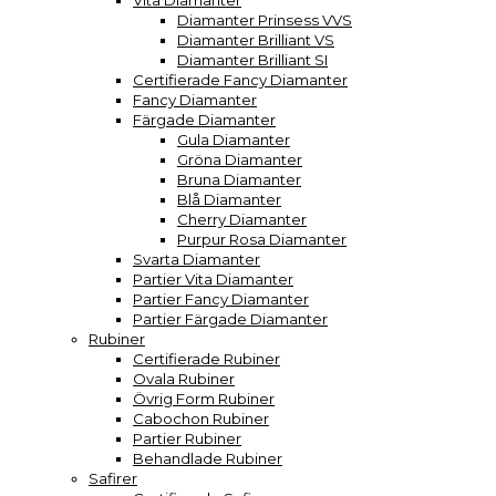
Vita Diamanter
Diamanter Prinsess VVS
Diamanter Brilliant VS
Diamanter Brilliant SI
Certifierade Fancy Diamanter
Fancy Diamanter
Färgade Diamanter
Gula Diamanter
Gröna Diamanter
Bruna Diamanter
Blå Diamanter
Cherry Diamanter
Purpur Rosa Diamanter
Svarta Diamanter
Partier Vita Diamanter
Partier Fancy Diamanter
Partier Färgade Diamanter
Rubiner
Certifierade Rubiner
Ovala Rubiner
Övrig Form Rubiner
Cabochon Rubiner
Partier Rubiner
Behandlade Rubiner
Safirer