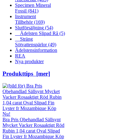
Specimen Mineral
Fossil
(841)
Instrument
Tillbehör
(169)
Slutförsäljning
(54)
Ädelsten Slipad Rå
(5)
Sträng
Sötvattenspärlor
(49)
Ädelstensinformation
REA
Nya produkter
Produkttips [mer]
Bra Pris Obehandlad Sällsynt
Mycket Vacker Rosaaktigt Röd
Rubin 1,04 carat Oval Slipad
Fin Lyster fr Mozambique Köp