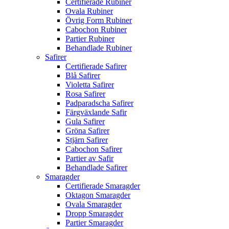
Certifierade Rubiner
Ovala Rubiner
Övrig Form Rubiner
Cabochon Rubiner
Partier Rubiner
Behandlade Rubiner
Safirer
Certifierade Safirer
Blå Safirer
Violetta Safirer
Rosa Safirer
Padparadscha Safirer
Färgväxlande Safir
Gula Safirer
Gröna Safirer
Stjärn Safirer
Cabochon Safirer
Partier av Safir
Behandlade Safirer
Smaragder
Certifierade Smaragder
Oktagon Smaragder
Ovala Smaragder
Dropp Smaragder
Partier Smaragder