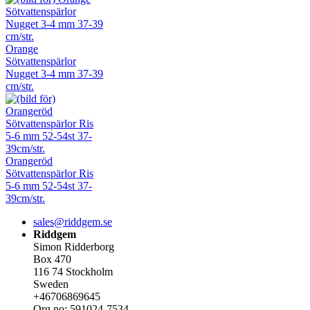
Orange
Sötvattenspärlor
Nugget 3-4 mm 37-39
cm/str.
Orangeröd
Sötvattenspärlor Ris
5-6 mm 52-54st 37-
39cm/str.
sales@riddgem.se
Riddgem
Simon Ridderborg
Box 470
116 74 Stockholm
Sweden
+46706869645
Org.no: 591024-7534