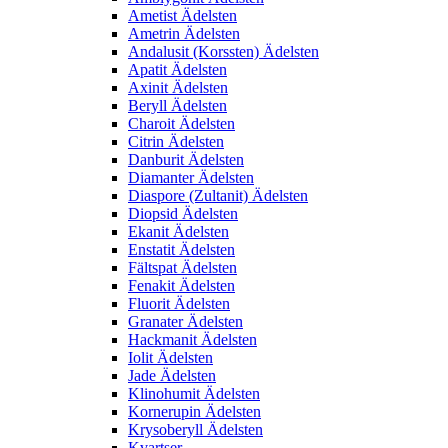
Ametist Ädelsten
Ametrin Ädelsten
Andalusit (Korssten) Ädelsten
Apatit Ädelsten
Axinit Ädelsten
Beryll Ädelsten
Charoit Ädelsten
Citrin Ädelsten
Danburit Ädelsten
Diamanter Ädelsten
Diaspore (Zultanit) Ädelsten
Diopsid Ädelsten
Ekanit Ädelsten
Enstatit Ädelsten
Fältspat Ädelsten
Fenakit Ädelsten
Fluorit Ädelsten
Granater Ädelsten
Hackmanit Ädelsten
Iolit Ädelsten
Jade Ädelsten
Klinohumit Ädelsten
Kornerupin Ädelsten
Krysoberyll Ädelsten
Kvartser