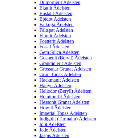
Dumortierit Ädelsten
Ekanit Ädelsten
Enstatit Ädelsten
Epidot Ädelsten
Falköga Ädelsten
Fältspat Ädelsten
Fluorit Ädelsten
Forsterit Ädelsten
Fossil Ädelsten
Gem Silica Ädelsten
Goshenit (Beryll) Ädelsten
Grandidierit Ädelsten
Grossular Granat Ädelsten
Grön Topas Ädelsten
Hackmanit Ädelsten
Hauyn Ädelsten
Heliodor (Beryll) Ädelsten
Hemimorfit Ädelsten
Hessonit Granat Ädelsten
Howlit Ädelsten
Imperial Topas Ädelsten
Indigolit (Turmalin) Ädelsten
Iolit Ädelsten
Jade Ädelsten
Jaspis Ädelsten