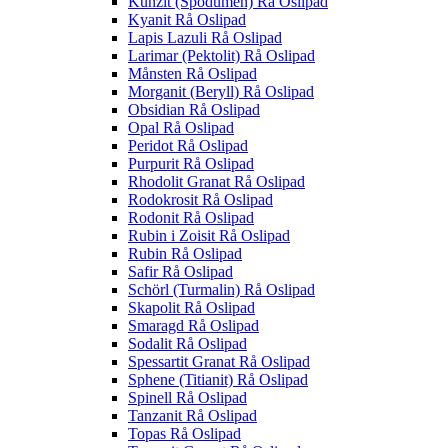
Kunzit (Spodumen) Rå Oslipad
Kyanit Rå Oslipad
Lapis Lazuli Rå Oslipad
Larimar (Pektolit) Rå Oslipad
Månsten Rå Oslipad
Morganit (Beryll) Rå Oslipad
Obsidian Rå Oslipad
Opal Rå Oslipad
Peridot Rå Oslipad
Purpurit Rå Oslipad
Rhodolit Granat Rå Oslipad
Rodokrosit Rå Oslipad
Rodonit Rå Oslipad
Rubin i Zoisit Rå Oslipad
Rubin Rå Oslipad
Safir Rå Oslipad
Schörl (Turmalin) Rå Oslipad
Skapolit Rå Oslipad
Smaragd Rå Oslipad
Sodalit Rå Oslipad
Spessartit Granat Rå Oslipad
Sphene (Titianit) Rå Oslipad
Spinell Rå Oslipad
Tanzanit Rå Oslipad
Topas Rå Oslipad