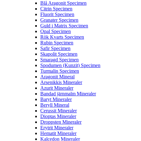
Blå Aragonit Specimen
Citrin Specimen
Fluorit Specimen
Granater Specimen
Guld i Matrix Specimen
Opal Specimen
Rök Kvarts Specimen
Rubin Specimen
Safir Specimen
Skapolit Specimen
Smaragd Specimen
Spodumen (Kunzit) Specimen
Turmalin Specimen
Aragonit Mineral
Arsenikkis Mineraler
Azurit Mineraler
Bandad järnmalm Mineraler
Baryt Mineraler
Beryll Mineral
Cerussit Mineraler
Dioptas Mineraler
Droppsten Mineraler
Erytrit Mineraler
Hematit Mineraler
Kalcedon Mineraler