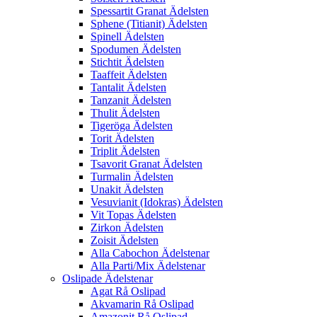
Spessartit Granat Ädelsten
Sphene (Titianit) Ädelsten
Spinell Ädelsten
Spodumen Ädelsten
Stichtit Ädelsten
Taaffeit Ädelsten
Tantalit Ädelsten
Tanzanit Ädelsten
Thulit Ädelsten
Tigeröga Ädelsten
Torit Ädelsten
Triplit Ädelsten
Tsavorit Granat Ädelsten
Turmalin Ädelsten
Unakit Ädelsten
Vesuvianit (Idokras) Ädelsten
Vit Topas Ädelsten
Zirkon Ädelsten
Zoisit Ädelsten
Alla Cabochon Ädelstenar
Alla Parti/Mix Ädelstenar
Oslipade Ädelstenar
Agat Rå Oslipad
Akvamarin Rå Oslipad
Amazonit Rå Oslipad