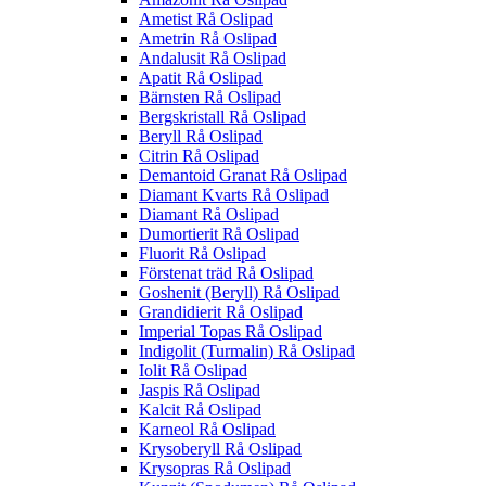
Ametist Rå Oslipad
Ametrin Rå Oslipad
Andalusit Rå Oslipad
Apatit Rå Oslipad
Bärnsten Rå Oslipad
Bergskristall Rå Oslipad
Beryll Rå Oslipad
Citrin Rå Oslipad
Demantoid Granat Rå Oslipad
Diamant Kvarts Rå Oslipad
Diamant Rå Oslipad
Dumortierit Rå Oslipad
Fluorit Rå Oslipad
Förstenat träd Rå Oslipad
Goshenit (Beryll) Rå Oslipad
Grandidierit Rå Oslipad
Imperial Topas Rå Oslipad
Indigolit (Turmalin) Rå Oslipad
Iolit Rå Oslipad
Jaspis Rå Oslipad
Kalcit Rå Oslipad
Karneol Rå Oslipad
Krysoberyll Rå Oslipad
Krysopras Rå Oslipad