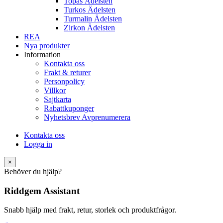
Topas Ädelsten
Turkos Ädelsten
Turmalin Ädelsten
Zirkon Ädelsten
REA
Nya produkter
Information
Kontakta oss
Frakt & returer
Personpolicy
Villkor
Sajtkarta
Rabattkuponger
Nyhetsbrev Avprenumerera
Kontakta oss
Logga in
×
Behöver du hjälp?
Riddgem Assistant
Snabb hjälp med frakt, retur, storlek och produktfrågor.