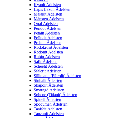
Kyanit Ädelsten
Lapis Lazuli Ädelsten
Malakit Ädelsten
Månsten Ädelsten
Opal Ädelsten
Peridot Ädelsten
Petalit Ädelsten
Pollucit Ädelsten
Prehnit Ädelsten
Rodokrosit Ädelsten
Rodonit Ädelsten
Rubin Ädelsten
Safir Ädelsten
Scheelit Ädelsten
Sfalerit Ädelsten
Sillimanit (Fibrolit) Ädelsten
Sinhalit Ädelsten
Skapolit Ädelsten
Smaragd Ädelsten
Sphene (Titianit) Ädelsten
Spinell Ädelsten
Spodumen Ädelsten
Taaffeit Ädelsten
Tanzanit Ädelsten