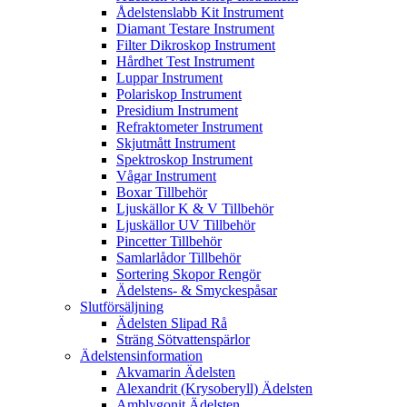
Ådelstenslabb Kit Instrument
Diamant Testare Instrument
Filter Dikroskop Instrument
Hårdhet Test Instrument
Luppar Instrument
Polariskop Instrument
Presidium Instrument
Refraktometer Instrument
Skjutmått Instrument
Spektroskop Instrument
Vågar Instrument
Boxar Tillbehör
Ljuskällor K & V Tillbehör
Ljuskällor UV Tillbehör
Pincetter Tillbehör
Samlarlådor Tillbehör
Sortering Skopor Rengör
Ädelstens- & Smyckespåsar
Slutförsäljning
Ädelsten Slipad Rå
Sträng Sötvattenspärlor
Ädelstensinformation
Akvamarin Ädelsten
Alexandrit (Krysoberyll) Ädelsten
Amblygonit Ädelsten