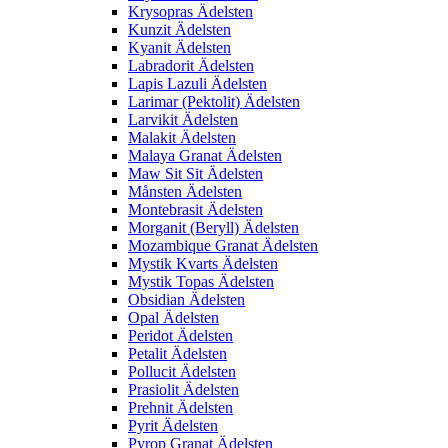
Krysopras Ädelsten
Kunzit Ädelsten
Kyanit Ädelsten
Labradorit Ädelsten
Lapis Lazuli Ädelsten
Larimar (Pektolit) Ädelsten
Larvikit Ädelsten
Malakit Ädelsten
Malaya Granat Ädelsten
Maw Sit Sit Ädelsten
Månsten Ädelsten
Montebrasit Ädelsten
Morganit (Beryll) Ädelsten
Mozambique Granat Ädelsten
Mystik Kvarts Ädelsten
Mystik Topas Ädelsten
Obsidian Ädelsten
Opal Ädelsten
Peridot Ädelsten
Petalit Ädelsten
Pollucit Ädelsten
Prasiolit Ädelsten
Prehnit Ädelsten
Pyrit Ädelsten
Pyrop Granat Ädelsten