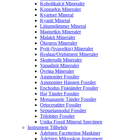
Koboltkalcit Mineraler
Kopparkis Mineraler
Kvartser Mineral
Kyanit Mineral
Litiumglimmer Mineral
Magnetkis Mineraler
Malakit Mineraler
Ökenros Mineraler
Pyrit (Svavelkis) Mineraler
Realgar/Orphiment Mineraler
Skutterudit Mineraler
Vanadinit Mineraler
Övriga Mineraler
Ammoniter Fossiler
Ammoniter Hängen Fossiler
Enchodus Fisktänder Fossiler
Haj Tänder Fossiler
Mossasaurie Tänder Fossiler
Ortoceratiter Fossiler
Septariannodul Fossiler
Trilobiter Fossiler
Unika Fossil Mineral Specimen
Instrument Tillbehör
Ädelsten Facettering Maskiner
Ädelsten Mikroskop Instrument