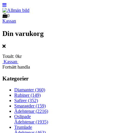
0
Kassan
Din varukorg
Totalt:
0kr
Kassan
Fortsätt handla
Kategorier
Diamanter
(360)
Rubiner
(149)
Safirer
(352)
Smaragder
(159)
Ädelstenar
(2216)
Oslipade
Ädelstenar
(1935)
Trumlade
Ädelstenar
(463)