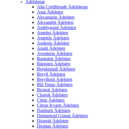
Ädelstenar
Alla Certifierade Ädelstenar
Agat Ädelsten
Akvamarin Ädelsten
Alexandrit Ädelsten
Amblygonit Ädelsten
Ametist Ädelsten
Ametrin Ädelsten
Andesin Ädelsten
Apatit Ädelsten
Aventurin Ädelsten
Bastnäsit Ädelsten
Bärnsten Ädelsten
Bergkristall Ädelsten
Beryll Ädelsten
Beryllonit Ädelsten
Blå Topas Ädelsten
Bronsit Ädelsten
Charoit Ädelsten
Citrin Ädelsten
Citron Kvarts Ädelsten
Danburit Ädelsten
Demantoid Granat Ädelsten
Diopsid Ädelsten
Dioptas Ädelsten