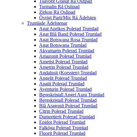
Tsavorit Granat Rå Oslipad
Turmalin Rå Oslipad
Zirkon Rå Oslipad
Övrigt Parti/Mix Rå Ädelsten
Trumlade Ädelstenar
Agat Aprikos Polerad Trumlad
Agat Blå Band Polerad Trumlad
Agat Botswana Rosa Trumlad
Agat Botswana Trumlad
Akvamarin Polerad Trumlad
Amazonit Polerad Trumlad
Ametist Polerad Trumlad
Ametrin Polerad Trumlad
Andalusit (Korssten) Trumlad
Angelit Polerad Trumlad
Apatit Polerad Trumlad
Aventurin Polerad Trumlad
Bergskristall Angel Aura Trumlad
Bergskristall Polerad Trumlad
Blå Aragonit Polerad Trumlad
Citrin Polerad Trumlad
Dumortierit Polerad Trumlad
Epidot Polerad Trumlad
Falköga Polerad Trumlad
Fluorit Polerad Trumlad