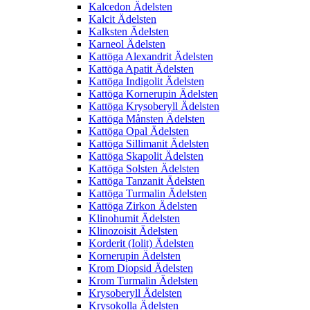
Kalcedon Ädelsten
Kalcit Ädelsten
Kalksten Ädelsten
Karneol Ädelsten
Kattöga Alexandrit Ädelsten
Kattöga Apatit Ädelsten
Kattöga Indigolit Ädelsten
Kattöga Kornerupin Ädelsten
Kattöga Krysoberyll Ädelsten
Kattöga Månsten Ädelsten
Kattöga Opal Ädelsten
Kattöga Sillimanit Ädelsten
Kattöga Skapolit Ädelsten
Kattöga Solsten Ädelsten
Kattöga Tanzanit Ädelsten
Kattöga Turmalin Ädelsten
Kattöga Zirkon Ädelsten
Klinohumit Ädelsten
Klinozoisit Ädelsten
Korderit (Iolit) Ädelsten
Kornerupin Ädelsten
Krom Diopsid Ädelsten
Krom Turmalin Ädelsten
Krysoberyll Ädelsten
Krysokolla Ädelsten