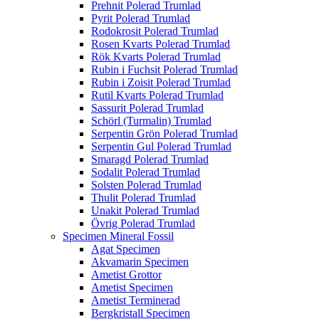
Prehnit Polerad Trumlad
Pyrit Polerad Trumlad
Rodokrosit Polerad Trumlad
Rosen Kvarts Polerad Trumlad
Rök Kvarts Polerad Trumlad
Rubin i Fuchsit Polerad Trumlad
Rubin i Zoisit Polerad Trumlad
Rutil Kvarts Polerad Trumlad
Sassurit Polerad Trumlad
Schörl (Turmalin) Trumlad
Serpentin Grön Polerad Trumlad
Serpentin Gul Polerad Trumlad
Smaragd Polerad Trumlad
Sodalit Polerad Trumlad
Solsten Polerad Trumlad
Thulit Polerad Trumlad
Unakit Polerad Trumlad
Övrig Polerad Trumlad
Specimen Mineral Fossil
Agat Specimen
Akvamarin Specimen
Ametist Grottor
Ametist Specimen
Ametist Terminerad
Bergkristall Specimen