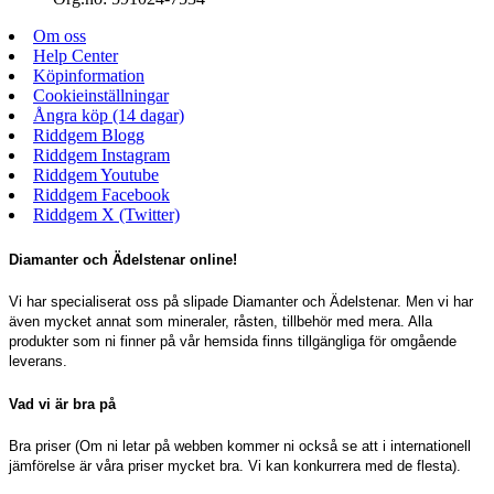
Om oss
Help Center
Köpinformation
Cookieinställningar
Ångra köp (14 dagar)
Riddgem Blogg
Riddgem Instagram
Riddgem Youtube
Riddgem Facebook
Riddgem X (Twitter)
Diamanter och Ädelstenar online!
Vi har specialiserat oss på slipade Diamanter och Ädelstenar. Men vi har
även mycket annat som mineraler, råsten, tillbehör med mera. Alla
produkter som ni finner på vår hemsida finns tillgängliga för omgående
leverans.
Vad vi är bra på
Bra priser (Om ni letar på webben kommer ni också se att i internationell
jämförelse är våra priser mycket bra. Vi kan konkurrera med de flesta).