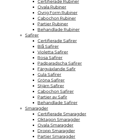
Certifierade Rubiner
Ovala Rubiner
Övrig Form Rubiner
Cabochon Rubiner
Partier Rubiner
Behandlade Rubiner
Safirer
Certifierade Safirer
Blå Safirer
Violetta Safirer
Rosa Safirer
Padparadscha Safirer
Färgväxlande Safir
Gula Safirer
Gröna Safirer
Stjärn Safirer
Cabochon Safirer
Partier av Safir
Behandlade Safirer
Smaragder
Certifierade Smaragder
Oktagon Smaragder
Ovala Smaragder
Dropp Smaragder
Partier Smaragder