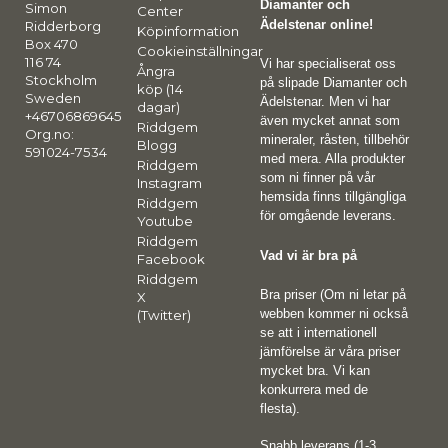
Diamanter och
Simon
Center
Ädelstenar online!
Ridderborg
Köpinformation
Box 470
Cookieinställningar
116 74
Vi har specialiserat oss
Ångra
Stockholm
på slipade Diamanter och
köp (14
Sweden
Ädelstenar. Men vi har
dagar)
+46706869645
även mycket annat som
Riddgem
Org.no:
mineraler, råsten, tillbehör
Blogg
591024-7534
med mera. Alla produkter
Riddgem
som ni finner på vår
Instagram
hemsida finns tillgängliga
Riddgem
för omgående leverans.
Youtube
Riddgem
Vad vi är bra på
Facebook
Riddgem
Bra priser (Om ni letar på
X
webben kommer ni också
(Twitter)
se att i internationell
jämförelse är våra priser
mycket bra. Vi kan
konkurrera med de
flesta).
Snabb leverans (1-3