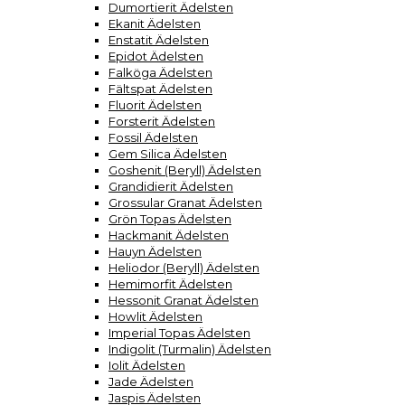
Dumortierit Ädelsten
Ekanit Ädelsten
Enstatit Ädelsten
Epidot Ädelsten
Falköga Ädelsten
Fältspat Ädelsten
Fluorit Ädelsten
Forsterit Ädelsten
Fossil Ädelsten
Gem Silica Ädelsten
Goshenit (Beryll) Ädelsten
Grandidierit Ädelsten
Grossular Granat Ädelsten
Grön Topas Ädelsten
Hackmanit Ädelsten
Hauyn Ädelsten
Heliodor (Beryll) Ädelsten
Hemimorfit Ädelsten
Hessonit Granat Ädelsten
Howlit Ädelsten
Imperial Topas Ädelsten
Indigolit (Turmalin) Ädelsten
Iolit Ädelsten
Jade Ädelsten
Jaspis Ädelsten