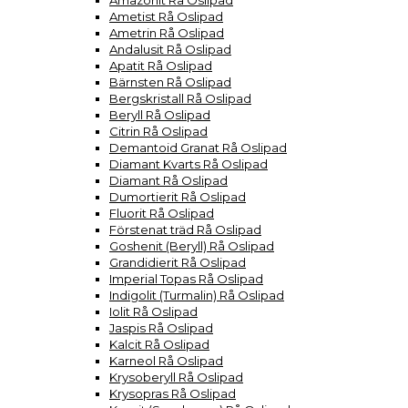
Amazonit Rå Oslipad
Ametist Rå Oslipad
Ametrin Rå Oslipad
Andalusit Rå Oslipad
Apatit Rå Oslipad
Bärnsten Rå Oslipad
Bergskristall Rå Oslipad
Beryll Rå Oslipad
Citrin Rå Oslipad
Demantoid Granat Rå Oslipad
Diamant Kvarts Rå Oslipad
Diamant Rå Oslipad
Dumortierit Rå Oslipad
Fluorit Rå Oslipad
Förstenat träd Rå Oslipad
Goshenit (Beryll) Rå Oslipad
Grandidierit Rå Oslipad
Imperial Topas Rå Oslipad
Indigolit (Turmalin) Rå Oslipad
Iolit Rå Oslipad
Jaspis Rå Oslipad
Kalcit Rå Oslipad
Karneol Rå Oslipad
Krysoberyll Rå Oslipad
Krysopras Rå Oslipad