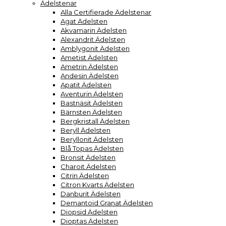
Ädelstenar
Alla Certifierade Ädelstenar
Agat Ädelsten
Akvamarin Ädelsten
Alexandrit Ädelsten
Amblygonit Ädelsten
Ametist Ädelsten
Ametrin Ädelsten
Andesin Ädelsten
Apatit Ädelsten
Aventurin Ädelsten
Bastnäsit Ädelsten
Bärnsten Ädelsten
Bergkristall Ädelsten
Beryll Ädelsten
Beryllonit Ädelsten
Blå Topas Ädelsten
Bronsit Ädelsten
Charoit Ädelsten
Citrin Ädelsten
Citron Kvarts Ädelsten
Danburit Ädelsten
Demantoid Granat Ädelsten
Diopsid Ädelsten
Dioptas Ädelsten