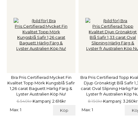
Bra Pris Certifierad Mycket Fin
Bra Pris Certifierad Topp Kval
Kvalitet Topp Mörk Kungsblå Safir
Djup Grönaktigt Blå Safir 1,
1,26 carat Baguett Härlig Färg &
carat Oval Slipning Härlig Fä
Lyster Australien Köp Nu!
Lyster fr Australien Köp Nu
6.540kr
Kampanj: 2.616kr
8.150kr
Kampanj: 3.260kr
Max: 1
Max: 1
Köp
Kö