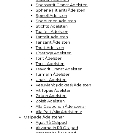
Spessartit Granat Ädelsten
Sphene (Titianit) Ädelsten
Spinell Ädelsten
Spodumen Ädelsten
Stichtit Ädelsten
Taaffeit Ädelsten
Tantalit Ädelsten
Tanzanit Ädelsten
Thulit Ädelsten
Tigeröga Ädelsten
Torit Ädelsten
Triplit Ädelsten
Tsavorit Granat Ädelsten
Turmalin Ädelsten
Unakit Ädelsten
Vesuvianit (Idokras) Ädelsten
Vit Topas Ädelsten
Zirkon Ädelsten
Zoisit Ädelsten
Alla Cabochon Ädelstenar
Alla Parti/Mix Ädelstenar
Oslipade Ädelstenar
Agat Rå Oslipad
Akvamarin Rå Oslipad