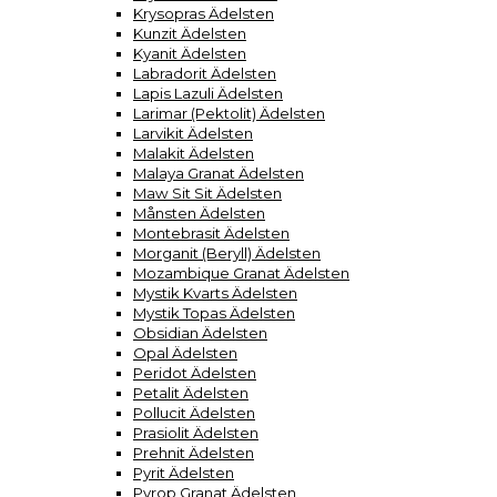
Krysopras Ädelsten
Kunzit Ädelsten
Kyanit Ädelsten
Labradorit Ädelsten
Lapis Lazuli Ädelsten
Larimar (Pektolit) Ädelsten
Larvikit Ädelsten
Malakit Ädelsten
Malaya Granat Ädelsten
Maw Sit Sit Ädelsten
Månsten Ädelsten
Montebrasit Ädelsten
Morganit (Beryll) Ädelsten
Mozambique Granat Ädelsten
Mystik Kvarts Ädelsten
Mystik Topas Ädelsten
Obsidian Ädelsten
Opal Ädelsten
Peridot Ädelsten
Petalit Ädelsten
Pollucit Ädelsten
Prasiolit Ädelsten
Prehnit Ädelsten
Pyrit Ädelsten
Pyrop Granat Ädelsten