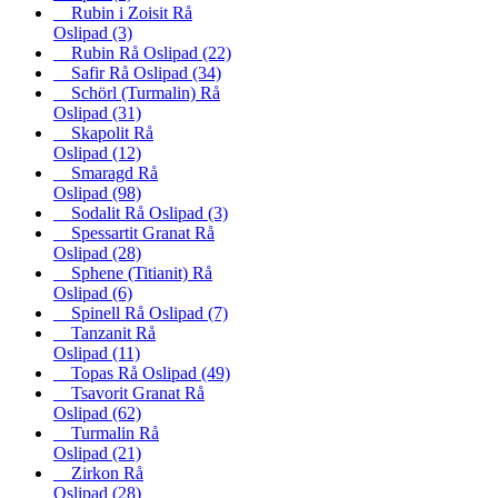
Rubin i Zoisit Rå
Oslipad
(3)
Rubin Rå Oslipad
(22)
Safir Rå Oslipad
(34)
Schörl (Turmalin) Rå
Oslipad
(31)
Skapolit Rå
Oslipad
(12)
Smaragd Rå
Oslipad
(98)
Sodalit Rå Oslipad
(3)
Spessartit Granat Rå
Oslipad
(28)
Sphene (Titianit) Rå
Oslipad
(6)
Spinell Rå Oslipad
(7)
Tanzanit Rå
Oslipad
(11)
Topas Rå Oslipad
(49)
Tsavorit Granat Rå
Oslipad
(62)
Turmalin Rå
Oslipad
(21)
Zirkon Rå
Oslipad
(28)