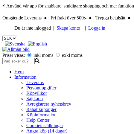
⚡ Använd vår app för snabbare, smidigare shopping och mer funktionalite
Omgående Leverans ● Fri frakt över 500:- ● Trygga betalsätt ● 
Du är inte inloggad |
Skapa konto
|
Logga in
Priser visas:
inkl moms
exkl moms
Hem
Information
Leverans
Personuppgifter
Köpvillkor
Sajtkarta
Avregistrera nyhetsbrev
Rabattkuponger
Köpinformation
Help Center
Cookieinställningar
Ångra köp (14 dagar)