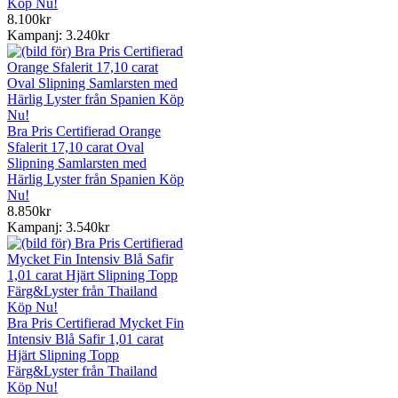
Köp Nu!
8.100kr
Kampanj: 3.240kr
Bra Pris Certifierad Orange
Sfalerit 17,10 carat Oval
Slipning Samlarsten med
Härlig Lyster från Spanien Köp
Nu!
8.850kr
Kampanj: 3.540kr
Bra Pris Certifierad Mycket Fin
Intensiv Blå Safir 1,01 carat
Hjärt Slipning Topp
Färg&Lyster från Thailand
Köp Nu!