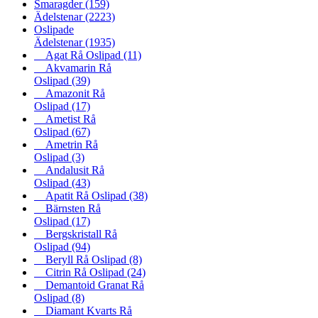
Smaragder
(159)
Ädelstenar
(2223)
Oslipade
Ädelstenar
(1935)
Agat Rå Oslipad
(11)
Akvamarin Rå
Oslipad
(39)
Amazonit Rå
Oslipad
(17)
Ametist Rå
Oslipad
(67)
Ametrin Rå
Oslipad
(3)
Andalusit Rå
Oslipad
(43)
Apatit Rå Oslipad
(38)
Bärnsten Rå
Oslipad
(17)
Bergskristall Rå
Oslipad
(94)
Beryll Rå Oslipad
(8)
Citrin Rå Oslipad
(24)
Demantoid Granat Rå
Oslipad
(8)
Diamant Kvarts Rå