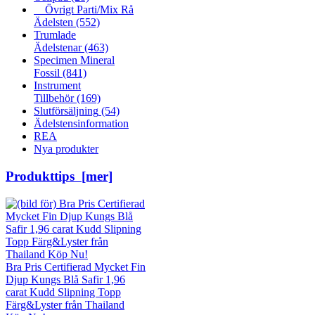
Övrigt Parti/Mix Rå
Ädelsten
(552)
Trumlade
Ädelstenar
(463)
Specimen Mineral
Fossil
(841)
Instrument
Tillbehör
(169)
Slutförsäljning
(54)
Ädelstensinformation
REA
Nya produkter
Produkttips [mer]
Bra Pris Certifierad Mycket Fin
Djup Kungs Blå Safir 1,96
carat Kudd Slipning Topp
Färg&Lyster från Thailand