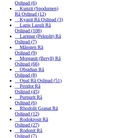
Oslipad
(6)
Kunzit (Spodumen)
Rå Oslipad
(12)
Kyanit Rå Oslipad
(3)
Lapis Lazuli Rå
Oslipad
(108)
Larimar (Pektolit) Rå
Oslipad
(7)
Månsten Rå
Oslipad
(9)
Morganit (Beryll) Rå
Oslipad
(66)
Obsidian Rå
Oslipad
(8)
Opal Rå Oslipad
(51)
Peridot Rå
Oslipad
(45)
Purpurit Rå
Oslipad
(6)
Rhodolit Granat Rå
Oslipad
(12)
Rodokrosit Rå
Oslipad
(27)
Rodonit Rå
Oslipad
(7)