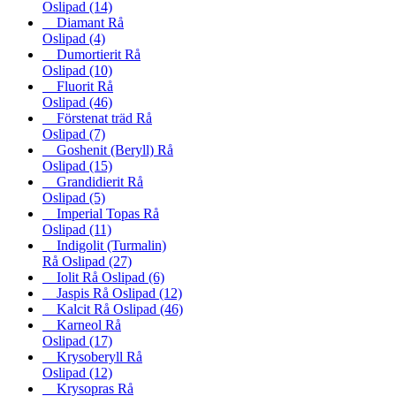
Oslipad
(14)
Diamant Rå
Oslipad
(4)
Dumortierit Rå
Oslipad
(10)
Fluorit Rå
Oslipad
(46)
Förstenat träd Rå
Oslipad
(7)
Goshenit (Beryll) Rå
Oslipad
(15)
Grandidierit Rå
Oslipad
(5)
Imperial Topas Rå
Oslipad
(11)
Indigolit (Turmalin)
Rå Oslipad
(27)
Iolit Rå Oslipad
(6)
Jaspis Rå Oslipad
(12)
Kalcit Rå Oslipad
(46)
Karneol Rå
Oslipad
(17)
Krysoberyll Rå
Oslipad
(12)
Krysopras Rå