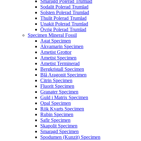
Smaragd Polerad Trumlad
Sodalit Polerad Trumlad
Solsten Polerad Trumlad
Thulit Polerad Trumlad
Unakit Polerad Trumlad
Övrig Polerad Trumlad
Specimen Mineral Fossil
Agat Specimen
Akvamarin Specimen
Ametist Grottor
Ametist Specimen
Ametist Terminerad
Bergkristall Specimen
Blå Aragonit Specimen
Citrin Specimen
Fluorit Specimen
Granater Specimen
Guld i Matrix Specimen
Opal Specimen
Rök Kvarts Specimen
Rubin Specimen
Safir Specimen
Skapolit Specimen
Smaragd Specimen
Spodumen (Kunzit) Specimen