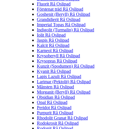
Fluorit Rå Oslipad
Förstenat träd Rå Oslipad
Goshenit (Beryll) Rå Oslipad
Grandidierit Rå Oslipad
Imperial Topas Rå Oslipad
Indigolit (Turmalin) Rå Oslipad
Iolit Rå Oslipad
Jaspis Rå Oslipad
Kalcit Rå Oslipad
Karneol Rå Oslipad
Krysoberyll Rå Oslipad
Krysopras Rå Oslipad
Kunzit (Spodumen) Rå Oslipad
Kyanit Rå Oslipad
Lapis Lazuli Rå Oslipad
Larimar (Pektolit) Rå Oslipad
Månsten Rå Oslipad
Morganit (Beryll) Rå Oslipad
Obsidian Rå Oslipad
Opal Rå Oslipad
Peridot Rå Oslipad
Purpurit Rå Oslipad
Rhodolit Granat Rå Oslipad
Rodokrosit Rå Oslipad
Rodonit Rå Oslipad