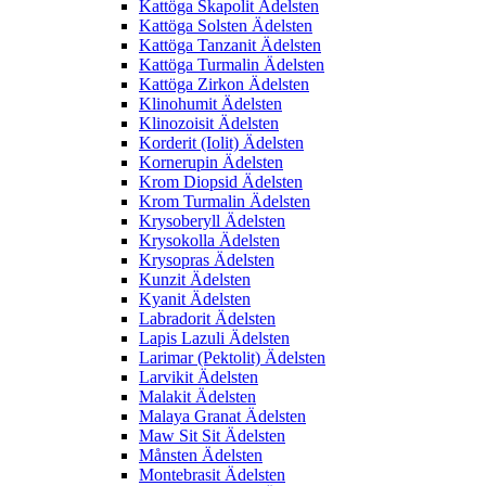
Kattöga Skapolit Ädelsten
Kattöga Solsten Ädelsten
Kattöga Tanzanit Ädelsten
Kattöga Turmalin Ädelsten
Kattöga Zirkon Ädelsten
Klinohumit Ädelsten
Klinozoisit Ädelsten
Korderit (Iolit) Ädelsten
Kornerupin Ädelsten
Krom Diopsid Ädelsten
Krom Turmalin Ädelsten
Krysoberyll Ädelsten
Krysokolla Ädelsten
Krysopras Ädelsten
Kunzit Ädelsten
Kyanit Ädelsten
Labradorit Ädelsten
Lapis Lazuli Ädelsten
Larimar (Pektolit) Ädelsten
Larvikit Ädelsten
Malakit Ädelsten
Malaya Granat Ädelsten
Maw Sit Sit Ädelsten
Månsten Ädelsten
Montebrasit Ädelsten