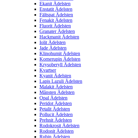
Ekanit Ädelsten
Enstatit Ädelsten
Fältspat Ädelsten
Fenakit Ädelsten
Fluorit Ädelsten
Granater Ädelsten
Hackmanit Ädelsten
Iolit Ädelsten
Jade Ädelsten
Klinohumit Ädelsten
Kornerupin Ädelsten
Krysoberyll Ädelsten
Kvartser
Kyanit Ädelsten
Lapis Lazuli Ädelsten
Malakit Ädelsten
Månsten Ädelsten
Opal Ädelsten
Peridot Ädelsten
Petalit Ädelsten
Pollucit Ädelsten
Prehnit Ädelsten
Rodokrosit Ädelsten
Rodonit Ädelsten
Rubin Ädelsten