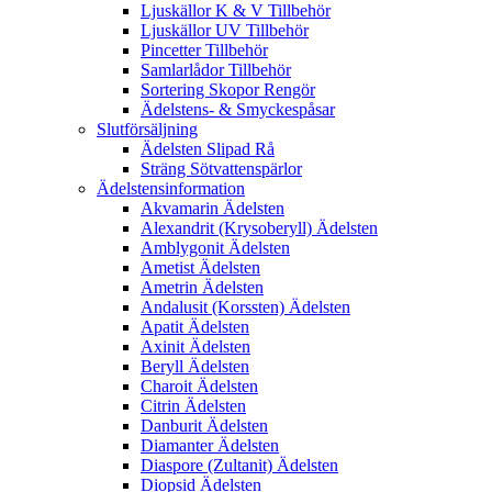
Ljuskällor K & V Tillbehör
Ljuskällor UV Tillbehör
Pincetter Tillbehör
Samlarlådor Tillbehör
Sortering Skopor Rengör
Ädelstens- & Smyckespåsar
Slutförsäljning
Ädelsten Slipad Rå
Sträng Sötvattenspärlor
Ädelstensinformation
Akvamarin Ädelsten
Alexandrit (Krysoberyll) Ädelsten
Amblygonit Ädelsten
Ametist Ädelsten
Ametrin Ädelsten
Andalusit (Korssten) Ädelsten
Apatit Ädelsten
Axinit Ädelsten
Beryll Ädelsten
Charoit Ädelsten
Citrin Ädelsten
Danburit Ädelsten
Diamanter Ädelsten
Diaspore (Zultanit) Ädelsten
Diopsid Ädelsten