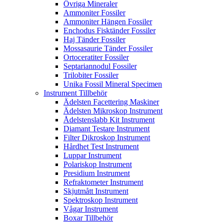
Övriga Mineraler
Ammoniter Fossiler
Ammoniter Hängen Fossiler
Enchodus Fisktänder Fossiler
Haj Tänder Fossiler
Mossasaurie Tänder Fossiler
Ortoceratiter Fossiler
Septariannodul Fossiler
Trilobiter Fossiler
Unika Fossil Mineral Specimen
Instrument Tillbehör
Ädelsten Facettering Maskiner
Ädelsten Mikroskop Instrument
Ådelstenslabb Kit Instrument
Diamant Testare Instrument
Filter Dikroskop Instrument
Hårdhet Test Instrument
Luppar Instrument
Polariskop Instrument
Presidium Instrument
Refraktometer Instrument
Skjutmått Instrument
Spektroskop Instrument
Vågar Instrument
Boxar Tillbehör