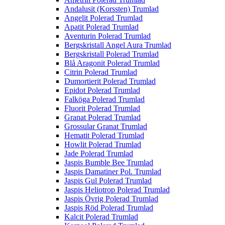
Andalusit (Korssten) Trumlad
Angelit Polerad Trumlad
Apatit Polerad Trumlad
Aventurin Polerad Trumlad
Bergskristall Angel Aura Trumlad
Bergskristall Polerad Trumlad
Blå Aragonit Polerad Trumlad
Citrin Polerad Trumlad
Dumortierit Polerad Trumlad
Epidot Polerad Trumlad
Falköga Polerad Trumlad
Fluorit Polerad Trumlad
Granat Polerad Trumlad
Grossular Granat Trumlad
Hematit Polerad Trumlad
Howlit Polerad Trumlad
Jade Polerad Trumlad
Jaspis Bumble Bee Trumlad
Jaspis Damatiner Pol. Trumlad
Jaspis Gul Polerad Trumlad
Jaspis Heliotrop Polerad Trumlad
Jaspis Övrig Polerad Trumlad
Jaspis Röd Polerad Trumlad
Kalcit Polerad Trumlad