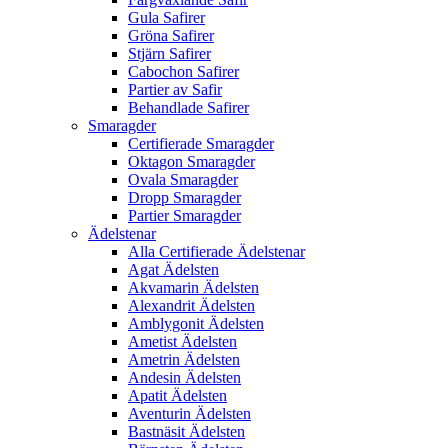
Gula Safirer
Gröna Safirer
Stjärn Safirer
Cabochon Safirer
Partier av Safir
Behandlade Safirer
Smaragder
Certifierade Smaragder
Oktagon Smaragder
Ovala Smaragder
Dropp Smaragder
Partier Smaragder
Ädelstenar
Alla Certifierade Ädelstenar
Agat Ädelsten
Akvamarin Ädelsten
Alexandrit Ädelsten
Amblygonit Ädelsten
Ametist Ädelsten
Ametrin Ädelsten
Andesin Ädelsten
Apatit Ädelsten
Aventurin Ädelsten
Bastnäsit Ädelsten