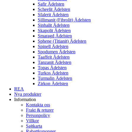
Safir Ädelsten
Scheelit Ädelsten
Sfalerit Ädelsten
Sillimanit (Fibrolit) Ädelsten
Sinhalit Ädelsten
Skapolit Ädelsten
Smaragd Ädelsten
Sphene (Titianit) Ädelsten
Spinell Ädelsten
Spodumen Ädelsten
Taaffeit Ädelsten
Tanzanit Ädelsten
Topas Ädelsten
Turkos Ädelsten
Turmalin Ädelsten
Zirkon Ädelsten
REA
Nya produkter
Information
Kontakta oss
Frakt & returer
Personpolicy
Villkor
Sajtkarta
Rabattkuponger