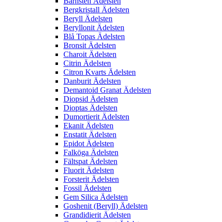
Bärnsten Ädelsten
Bergkristall Ädelsten
Beryll Ädelsten
Beryllonit Ädelsten
Blå Topas Ädelsten
Bronsit Ädelsten
Charoit Ädelsten
Citrin Ädelsten
Citron Kvarts Ädelsten
Danburit Ädelsten
Demantoid Granat Ädelsten
Diopsid Ädelsten
Dioptas Ädelsten
Dumortierit Ädelsten
Ekanit Ädelsten
Enstatit Ädelsten
Epidot Ädelsten
Falköga Ädelsten
Fältspat Ädelsten
Fluorit Ädelsten
Forsterit Ädelsten
Fossil Ädelsten
Gem Silica Ädelsten
Goshenit (Beryll) Ädelsten
Grandidierit Ädelsten