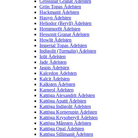
Grossular Granat Ädelsten
Grön Topas Ädelsten
Hackmanit Ädelsten
Hauyn Ädelsten
Heliodor (Beryll) Ädelsten
Hemimorfit Ädelsten
Hessonit Granat Ädelsten
Howlit Ädelsten
Imperial Topas Ädelsten
Indigolit (Turmalin) Ädelsten
Iolit Ädelsten
Jade Ädelsten
Jaspis Ädelsten
Kalcedon Ädelsten
Kalcit Ädelsten
Kalksten Ädelsten
Karneol Ädelsten
Kattöga Alexandrit Ädelsten
Kattöga Apatit Ädelsten
Kattöga Indigolit Ädelsten
Kattöga Kornerupin Ädelsten
Kattöga Krysoberyll Ädelsten
Kattöga Månsten Ädelsten
Kattöga Opal Ädelsten
Kattöga Sillimanit Ädelsten