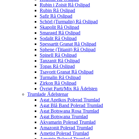
Rubin i Zoisit Rå Oslipad
Rubin Rå Oslipad
Safir Rå Oslipad
Schörl (Turmalin) Rå Oslipad
Skapolit Rå Oslipad
Smaragd Rå Oslipad
Sodalit Rå Oslipad
Spessartit Granat Rå Oslipad
Sphene (Titianit) Rå Oslipad
Spinell Rå Oslipad
Tanzanit Rå Oslipad
Topas Rå Oslipad
Tsavorit Granat Rå Oslipad
Turmalin Rå Oslipad
Zirkon Rå Oslipad
Övrigt Parti/Mix Rå Ädelsten
Trumlade Ädelstenar
Agat Aprikos Polerad Trumlad
Agat Blå Band Polerad Trumlad
Agat Botswana Rosa Trumlad
Agat Botswana Trumlad
Akvamarin Polerad Trumlad
Amazonit Polerad Trumlad
Ametist Polerad Trumlad
Ametrin Polerad Trumlad