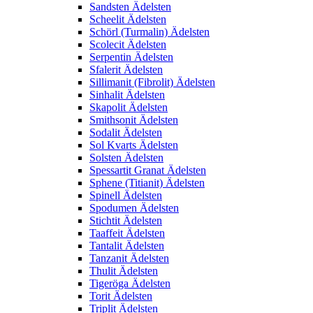
Sandsten Ädelsten
Scheelit Ädelsten
Schörl (Turmalin) Ädelsten
Scolecit Ädelsten
Serpentin Ädelsten
Sfalerit Ädelsten
Sillimanit (Fibrolit) Ädelsten
Sinhalit Ädelsten
Skapolit Ädelsten
Smithsonit Ädelsten
Sodalit Ädelsten
Sol Kvarts Ädelsten
Solsten Ädelsten
Spessartit Granat Ädelsten
Sphene (Titianit) Ädelsten
Spinell Ädelsten
Spodumen Ädelsten
Stichtit Ädelsten
Taaffeit Ädelsten
Tantalit Ädelsten
Tanzanit Ädelsten
Thulit Ädelsten
Tigeröga Ädelsten
Torit Ädelsten
Triplit Ädelsten