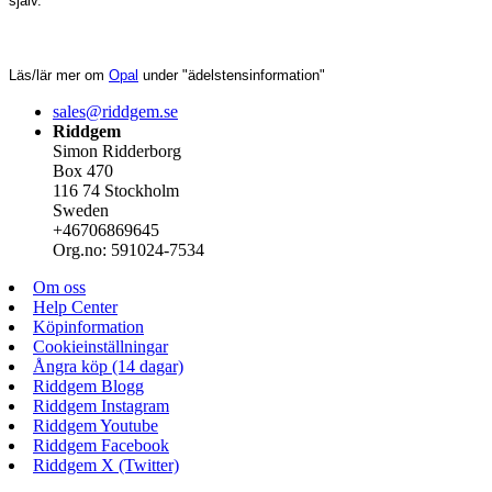
själv.
Läs/lär mer om
Opal
under "ädelstensinformation"
sales@riddgem.se
Riddgem
Simon Ridderborg
Box 470
116 74 Stockholm
Sweden
+46706869645
Org.no: 591024-7534
Om oss
Help Center
Köpinformation
Cookieinställningar
Ångra köp (14 dagar)
Riddgem Blogg
Riddgem Instagram
Riddgem Youtube
Riddgem Facebook
Riddgem X (Twitter)