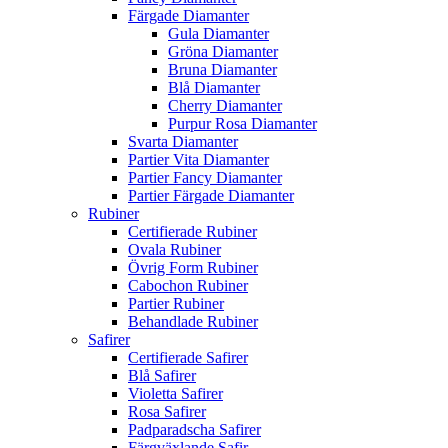
Färgade Diamanter
Gula Diamanter
Gröna Diamanter
Bruna Diamanter
Blå Diamanter
Cherry Diamanter
Purpur Rosa Diamanter
Svarta Diamanter
Partier Vita Diamanter
Partier Fancy Diamanter
Partier Färgade Diamanter
Rubiner
Certifierade Rubiner
Ovala Rubiner
Övrig Form Rubiner
Cabochon Rubiner
Partier Rubiner
Behandlade Rubiner
Safirer
Certifierade Safirer
Blå Safirer
Violetta Safirer
Rosa Safirer
Padparadscha Safirer
Färgväxlande Safir