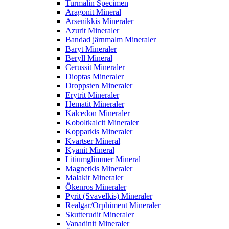
Turmalin Specimen
Aragonit Mineral
Arsenikkis Mineraler
Azurit Mineraler
Bandad järnmalm Mineraler
Baryt Mineraler
Beryll Mineral
Cerussit Mineraler
Dioptas Mineraler
Droppsten Mineraler
Erytrit Mineraler
Hematit Mineraler
Kalcedon Mineraler
Koboltkalcit Mineraler
Kopparkis Mineraler
Kvartser Mineral
Kyanit Mineral
Litiumglimmer Mineral
Magnetkis Mineraler
Malakit Mineraler
Ökenros Mineraler
Pyrit (Svavelkis) Mineraler
Realgar/Orphiment Mineraler
Skutterudit Mineraler
Vanadinit Mineraler