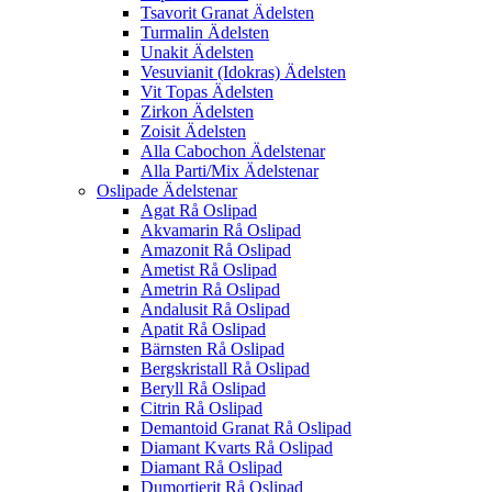
Tsavorit Granat Ädelsten
Turmalin Ädelsten
Unakit Ädelsten
Vesuvianit (Idokras) Ädelsten
Vit Topas Ädelsten
Zirkon Ädelsten
Zoisit Ädelsten
Alla Cabochon Ädelstenar
Alla Parti/Mix Ädelstenar
Oslipade Ädelstenar
Agat Rå Oslipad
Akvamarin Rå Oslipad
Amazonit Rå Oslipad
Ametist Rå Oslipad
Ametrin Rå Oslipad
Andalusit Rå Oslipad
Apatit Rå Oslipad
Bärnsten Rå Oslipad
Bergskristall Rå Oslipad
Beryll Rå Oslipad
Citrin Rå Oslipad
Demantoid Granat Rå Oslipad
Diamant Kvarts Rå Oslipad
Diamant Rå Oslipad
Dumortierit Rå Oslipad