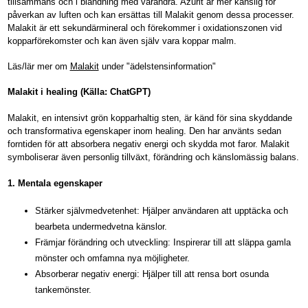
tillsammans och i blandning med varandra. Azurit är mer känslig för
påverkan av luften och kan ersättas till Malakit genom dessa processer.
Malakit är ett sekundärmineral och förekommer i oxidationszonen vid
kopparförekomster och kan även själv vara koppar malm.
Läs/lär mer om
Malakit
under "ädelstensinformation"
Malakit i healing (Källa: ChatGPT)
Malakit, en intensivt grön kopparhaltig sten, är känd för sina skyddande
och transformativa egenskaper inom healing. Den har använts sedan
forntiden för att absorbera negativ energi och skydda mot faror. Malakit
symboliserar även personlig tillväxt, förändring och känslomässig balans.
1. Mentala egenskaper
Stärker självmedvetenhet: Hjälper användaren att upptäcka och
bearbeta undermedvetna känslor.
Främjar förändring och utveckling: Inspirerar till att släppa gamla
mönster och omfamna nya möjligheter.
Absorberar negativ energi: Hjälper till att rensa bort osunda
tankemönster.