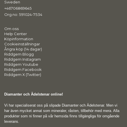
Sweden
+46706869645
Org.no: 591024-7534
Om oss
Help Center
Köpinformation
Cookieinställningar
Ångra köp (14 dagar)
Riddgem Blogg
Riddgem Instagram
Riddgem Youtube
Riddgem Facebook
Riddgem X (Twitter)
Diamanter och Ädelstenar online!
Vi har specialiserat oss på slipade Diamanter och Ädelstenar. Men vi
har även mycket annat som mineraler, råsten, tillbehör med mera. Alla
produkter som ni finner på vår hemsida finns tillgängliga för omgående
leverans.