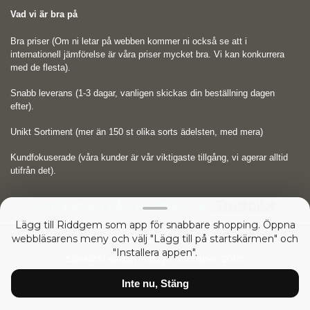
Vad vi är bra på
Bra priser (Om ni letar på webben kommer ni också se att i
internationell jämförelse är våra priser mycket bra. Vi kan konkurrera
med de flesta).
Snabb leverans (1-3 dagar, vanligen skickas din beställning dagen
efter).
Unikt Sortiment (mer än 150 st olika sorts ädelsten, med mera)
Kundfokuserade (våra kunder är vår viktigaste tillgång, vi agerar alltid
utifrån det).
Omdömen på Trustpilot
Trustpilot
Lägg till Riddgem som app för snabbare shopping. Öppna
webbläsarens meny och välj "Lägg till på startskärmen" och
Copyright © 2026
RIDDGEM Diamonds and Gemstones
"Installera appen".
52894151 sedan
Friday 21 October, 2005
Inte nu, Stäng