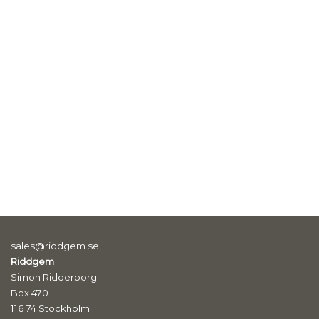
sales@riddgem.se
Riddgem
Simon Ridderborg
Box 470
116 74 Stockholm