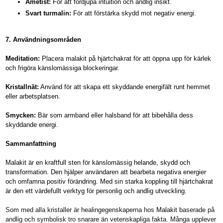
Ametist:
För att fördjupa intuition och andlig insikt.
Svart turmalin:
För att förstärka skydd mot negativ energi.
7. Användningsområden
Meditation:
Placera malakit på hjärtchakrat för att öppna upp för kärlek
och frigöra känslomässiga blockeringar.
Kristallnät:
Använd för att skapa ett skyddande energifält runt hemmet
eller arbetsplatsen.
Smycken:
Bär som armband eller halsband för att bibehålla dess
skyddande energi.
Sammanfattning
Malakit är en kraftfull sten för känslomässig helande, skydd och
transformation. Den hjälper användaren att bearbeta negativa energier
och omfamna positiv förändring. Med sin starka koppling till hjärtchakrat
är den ett värdefullt verktyg för personlig och andlig utveckling.
Som med alla kristaller är healingegenskaperna hos
Malakit
baserade på
andlig och symbolisk tro snarare än vetenskapliga fakta. Många upplever