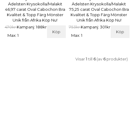
Ädelsten Krysokolla/Malakit
Ädelsten Krysokolla/Malakit
46,97 carat Oval Cabochon Bra
75,25 carat Oval Cabochon Bra
Kvalitet & Topp Färg Mönster
Kvalitet & Topp Färg Mönster
Unik från Afrika Köp Nu!
Unik från Afrika Köp Nu!
470kr
Kampanj: 188kr
753kr
Kampanj: 301kr
Köp
Köp
Max: 1
Max: 1
Visar
1
till
6
(av
6
produkter)