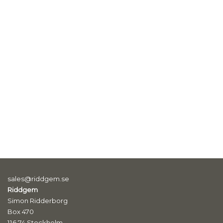
sales@riddgem.se
Riddgem
Simon Ridderborg
Box 470
116 74 Stockholm