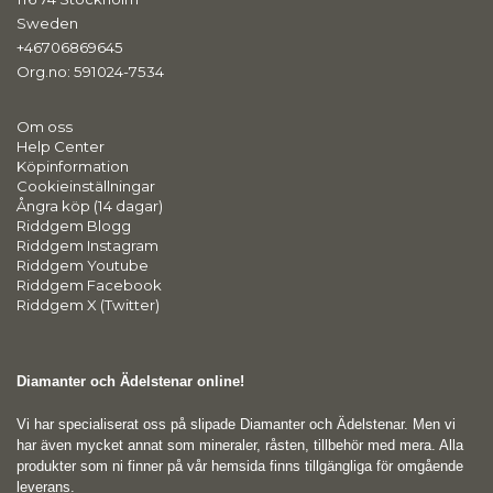
Sweden
+46706869645
Org.no: 591024-7534
Om oss
Help Center
Köpinformation
Cookieinställningar
Ångra köp (14 dagar)
Riddgem Blogg
Riddgem Instagram
Riddgem Youtube
Riddgem Facebook
Riddgem X (Twitter)
Diamanter och Ädelstenar online!
Vi har specialiserat oss på slipade Diamanter och Ädelstenar. Men vi
har även mycket annat som mineraler, råsten, tillbehör med mera. Alla
produkter som ni finner på vår hemsida finns tillgängliga för omgående
leverans.