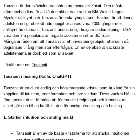
Tanzanit är den blåviolett varianten av mineralet Zoisit. Den måste
värmebehandlas för att få den riktigt vackra djup Blå Violett färgen.
Mycket sällsynt och Tanzania är enda fyndplatsen. Faktum är att denna
ädelsten enligt obekräftade uppgifter anses vara 2000 gånger mer
sällsynt än diamant. Tanzanit anses enligt tidigare undersökning i USA
vara den 2:a populäraste färgade ädelstenen efter Blå Safir.
Många är råden om att Tanzanit är ett investeringsobjekt eftersom så
begränsad tillång men stor efterfrågan. En av de absolut vackraste
ädelstenarna är dock ett som är säkert.
Läs/lär mer om
Tanzanit
Tanzanit i healing (Källa: ChatGPT)
Tanzanit är en djupt andlig och högvibrerande kristall som är känd för sin
koppling till intuition, transformation och inre visdom. Dess vackra blå-lila
färg speglar dess förmåga att förena det tredje ögat och kronchakrat,
vilket gör den till en kraftfull sten för andlig utveckling och healing.
1. Stärker intuition och andlig insikt
Tanzanit är en av de bästa kristallerna för att stärka intuitionen