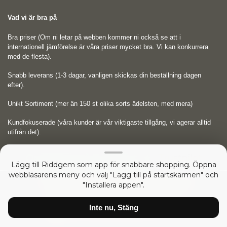
Vad vi är bra på
Bra priser (Om ni letar på webben kommer ni också se att i
internationell jämförelse är våra priser mycket bra. Vi kan konkurrera
med de flesta).
Snabb leverans (1-3 dagar, vanligen skickas din beställning dagen
efter).
Unikt Sortiment (mer än 150 st olika sorts ädelsten, med mera)
Kundfokuserade (våra kunder är vår viktigaste tillgång, vi agerar alltid
utifrån det).
Omdömen på Trustpilot
Trustpilot
Lägg till Riddgem som app för snabbare shopping. Öppna
webbläsarens meny och välj "Lägg till på startskärmen" och
Copyright © 2026
RIDDGEM Diamonds and Gemstones
"Installera appen".
52940764 sedan
Friday 21 October, 2005
Inte nu, Stäng