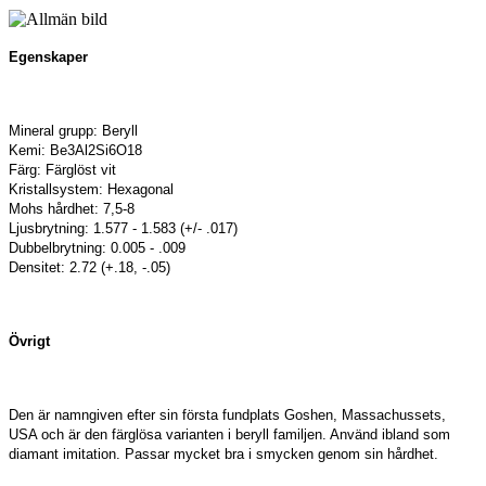
Egenskaper
Mineral grupp: Beryll
Kemi: Be3Al2Si6O18
Färg: Färglöst vit
Kristallsystem: Hexagonal
Mohs hårdhet: 7,5-8
Ljusbrytning: 1.577 - 1.583 (+/- .017)
Dubbelbrytning: 0.005 - .009
Densitet: 2.72 (+.18, -.05)
Övrigt
Den är namngiven efter sin första fundplats Goshen, Massachussets,
USA och är den färglösa varianten i beryll familjen. Använd ibland som
diamant imitation. Passar mycket bra i smycken genom sin hårdhet.