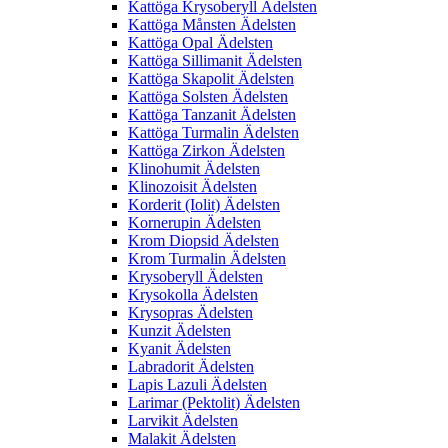
Kattöga Krysoberyll Ädelsten
Kattöga Månsten Ädelsten
Kattöga Opal Ädelsten
Kattöga Sillimanit Ädelsten
Kattöga Skapolit Ädelsten
Kattöga Solsten Ädelsten
Kattöga Tanzanit Ädelsten
Kattöga Turmalin Ädelsten
Kattöga Zirkon Ädelsten
Klinohumit Ädelsten
Klinozoisit Ädelsten
Korderit (Iolit) Ädelsten
Kornerupin Ädelsten
Krom Diopsid Ädelsten
Krom Turmalin Ädelsten
Krysoberyll Ädelsten
Krysokolla Ädelsten
Krysopras Ädelsten
Kunzit Ädelsten
Kyanit Ädelsten
Labradorit Ädelsten
Lapis Lazuli Ädelsten
Larimar (Pektolit) Ädelsten
Larvikit Ädelsten
Malakit Ädelsten