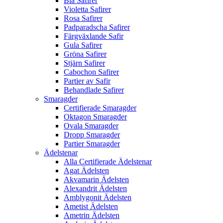
Blå Safirer
Violetta Safirer
Rosa Safirer
Padparadscha Safirer
Färgväxlande Safir
Gula Safirer
Gröna Safirer
Stjärn Safirer
Cabochon Safirer
Partier av Safir
Behandlade Safirer
Smaragder
Certifierade Smaragder
Oktagon Smaragder
Ovala Smaragder
Dropp Smaragder
Partier Smaragder
Ädelstenar
Alla Certifierade Ädelstenar
Agat Ädelsten
Akvamarin Ädelsten
Alexandrit Ädelsten
Amblygonit Ädelsten
Ametist Ädelsten
Ametrin Ädelsten