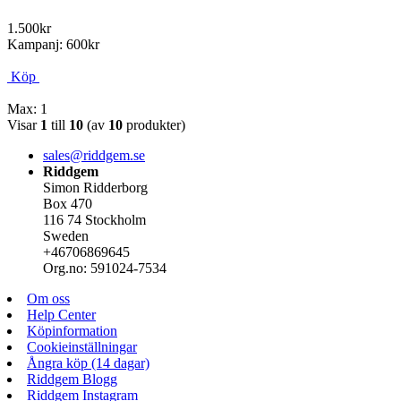
1.500kr
Kampanj: 600kr
Köp
Max: 1
Visar
1
till
10
(av
10
produkter)
sales@riddgem.se
Riddgem
Simon Ridderborg
Box 470
116 74 Stockholm
Sweden
+46706869645
Org.no: 591024-7534
Om oss
Help Center
Köpinformation
Cookieinställningar
Ångra köp (14 dagar)
Riddgem Blogg
Riddgem Instagram