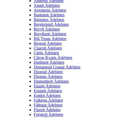
Andesin Ädelsten
Apatit Ädelsten
Aventurin Ädelsten
Bastnäsit Ädelsten
Bärnsten Ädelsten
Bergkristall Ädelsten
Beryll Ädelsten
Beryllonit Ädelsten
Blå Topas Ädelsten
Bronsit Ädelsten
Charoit Ädelsten
Citrin Ädelsten
Citron Kvarts Ädelsten
Danburit Ädelsten
Demantoid Granat Ädelsten
Diopsid Ädelsten
Dioptas Ädelsten
Dumortierit Ädelsten
Ekanit Ädelsten
Enstatit Ädelsten
Epidot Ädelsten
Falköga Ädelsten
Fältspat Ädelsten
Fluorit Ädelsten
Forsterit Ädelsten