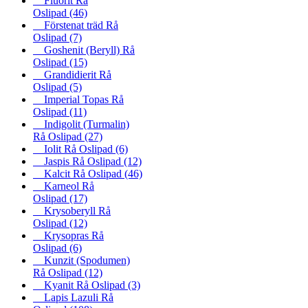
Fluorit Rå
Oslipad
(46)
Förstenat träd Rå
Oslipad
(7)
Goshenit (Beryll) Rå
Oslipad
(15)
Grandidierit Rå
Oslipad
(5)
Imperial Topas Rå
Oslipad
(11)
Indigolit (Turmalin)
Rå Oslipad
(27)
Iolit Rå Oslipad
(6)
Jaspis Rå Oslipad
(12)
Kalcit Rå Oslipad
(46)
Karneol Rå
Oslipad
(17)
Krysoberyll Rå
Oslipad
(12)
Krysopras Rå
Oslipad
(6)
Kunzit (Spodumen)
Rå Oslipad
(12)
Kyanit Rå Oslipad
(3)
Lapis Lazuli Rå