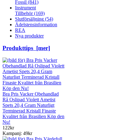
Fossil
(841)
Instrument
Tillbehör
(169)
Slutförsäljning
(54)
Ädelstensinformation
REA
Nya produkter
Produkttips [mer]
Bra Pris Vacker Obehandlad
Rå Oslipad Violett Ametist
Spets 20,4 Gram Naturligt
Terminerad Kristall Finaste
Kvalitet från Brasilien Köp den
Nu!
122kr
Kampanj: 49kr