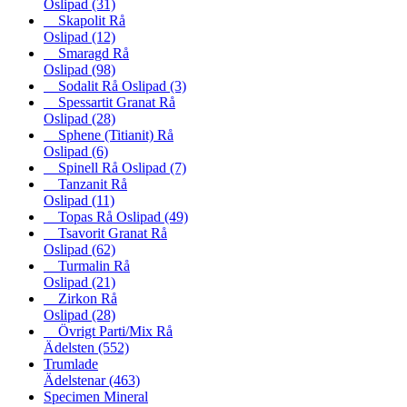
Oslipad
(31)
Skapolit Rå
Oslipad
(12)
Smaragd Rå
Oslipad
(98)
Sodalit Rå Oslipad
(3)
Spessartit Granat Rå
Oslipad
(28)
Sphene (Titianit) Rå
Oslipad
(6)
Spinell Rå Oslipad
(7)
Tanzanit Rå
Oslipad
(11)
Topas Rå Oslipad
(49)
Tsavorit Granat Rå
Oslipad
(62)
Turmalin Rå
Oslipad
(21)
Zirkon Rå
Oslipad
(28)
Övrigt Parti/Mix Rå
Ädelsten
(552)
Trumlade
Ädelstenar
(463)
Specimen Mineral