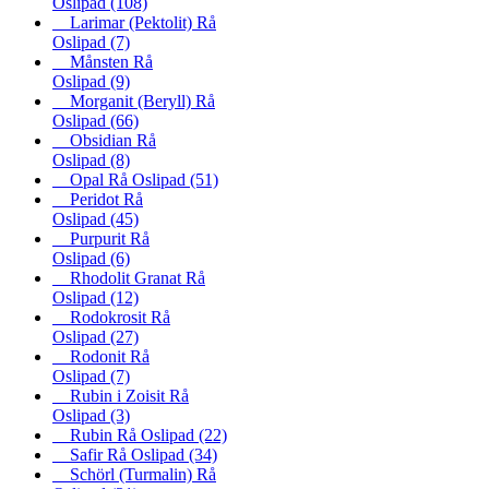
Oslipad
(108)
Larimar (Pektolit) Rå
Oslipad
(7)
Månsten Rå
Oslipad
(9)
Morganit (Beryll) Rå
Oslipad
(66)
Obsidian Rå
Oslipad
(8)
Opal Rå Oslipad
(51)
Peridot Rå
Oslipad
(45)
Purpurit Rå
Oslipad
(6)
Rhodolit Granat Rå
Oslipad
(12)
Rodokrosit Rå
Oslipad
(27)
Rodonit Rå
Oslipad
(7)
Rubin i Zoisit Rå
Oslipad
(3)
Rubin Rå Oslipad
(22)
Safir Rå Oslipad
(34)
Schörl (Turmalin) Rå