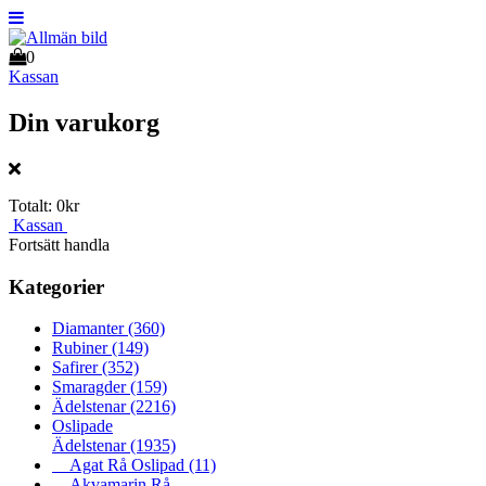
0
Kassan
Din varukorg
Totalt:
0kr
Kassan
Fortsätt handla
Kategorier
Diamanter
(360)
Rubiner
(149)
Safirer
(352)
Smaragder
(159)
Ädelstenar
(2216)
Oslipade
Ädelstenar
(1935)
Agat Rå Oslipad
(11)
Akvamarin Rå