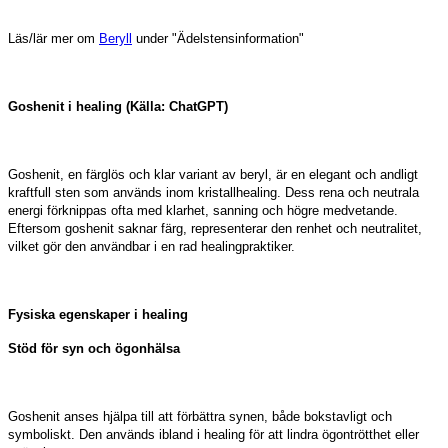
Läs/lär mer om
Beryll
under "Ädelstensinformation"
Goshenit i healing (Källa: ChatGPT)
Goshenit, en färglös och klar variant av beryl, är en elegant och andligt
kraftfull sten som används inom kristallhealing. Dess rena och neutrala
energi förknippas ofta med klarhet, sanning och högre medvetande.
Eftersom goshenit saknar färg, representerar den renhet och neutralitet,
vilket gör den användbar i en rad healingpraktiker.
Fysiska egenskaper i healing
Stöd för syn och ögonhälsa
Goshenit anses hjälpa till att förbättra synen, både bokstavligt och
symboliskt. Den används ibland i healing för att lindra ögontrötthet eller