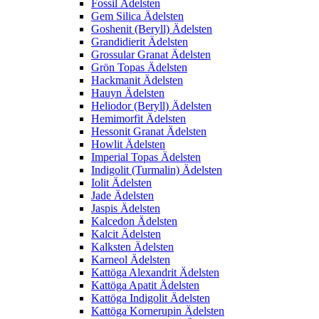
Fossil Ädelsten
Gem Silica Ädelsten
Goshenit (Beryll) Ädelsten
Grandidierit Ädelsten
Grossular Granat Ädelsten
Grön Topas Ädelsten
Hackmanit Ädelsten
Hauyn Ädelsten
Heliodor (Beryll) Ädelsten
Hemimorfit Ädelsten
Hessonit Granat Ädelsten
Howlit Ädelsten
Imperial Topas Ädelsten
Indigolit (Turmalin) Ädelsten
Iolit Ädelsten
Jade Ädelsten
Jaspis Ädelsten
Kalcedon Ädelsten
Kalcit Ädelsten
Kalksten Ädelsten
Karneol Ädelsten
Kattöga Alexandrit Ädelsten
Kattöga Apatit Ädelsten
Kattöga Indigolit Ädelsten
Kattöga Kornerupin Ädelsten