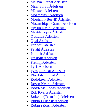
Malaya Granat Ädelsten
Maw Sit Sit Ädelsten
Månsten Ädelsten
Montebrasit Ädelsten
Morganit (Beryll) Ädelsten
Mozambique Granat Ädelsten
Mystik Kvarts Ädelsten
Mystik Topas Ädelsten
Obsidian Ädelsten
Opal Ädelsten
Peridot Ädelsten
Petalit Ädelsten
Pollucit Ädelsten
Prasiolit Ädelsten
Prehnit Ädelsten
Pyrit Ädelsten
Pyrop Granat Ädelsten
Rhodolit Granat Ädelsten
Rodokrosit Ädelsten
Rosen Kvarts Ädelsten
Röd/Rosa Topas Ädelsten
Rök Kvarts Ädelsten
Rubellit (Turmalin) Ädelsten
Rubin i Fuchsit Ädelsten
Rubin i Zoisit Ädelsten