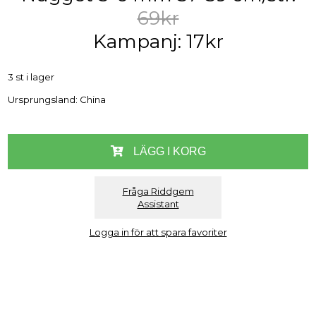
69kr
Kampanj: 17kr
3 st i lager
Ursprungsland: China
LÄGG I KORG
Fråga Riddgem
Assistant
Logga in för att spara favoriter