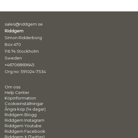
sales@riddgem.se
Riddgem
Simon Ridderborg
Box 470
116 74 Stockholm
Sweden
+46706869645
Org.no: 591024-7534
Om oss
Help Center
Köpinformation
Cookieinställningar
Ångra köp (14 dagar)
Riddgem Blogg
Riddgem Instagram
Riddgem Youtube
Riddgem Facebook
Riddgem X (Twitter)