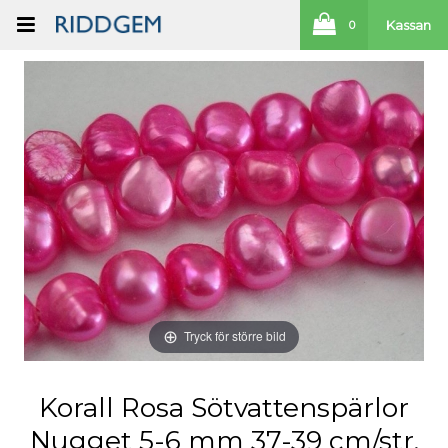
Kassan
0
Tryck för större bild
Korall Rosa Sötvattenspärlor
Nugget 5-6 mm 37-39 cm/str.