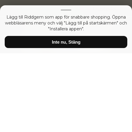
Omdömen på Trustpilot
Trustpilot
Lägg till Riddgem som app för snabbare shopping. Öppna
webbläsarens meny och välj "Lägg till på startskärmen" och
Copyright © 2026
RIDDGEM Diamonds and Gemstones
"Installera appen".
53041059 sedan
Friday 21 October, 2005
Inte nu, Stäng
Priser visas:
inkl moms
exkl moms
Diamanter
Certifierade Vita Diamanter
Vita Diamanter
Diamanter Prinsess VVS
Diamanter Brilliant VS
Diamanter Brilliant SI