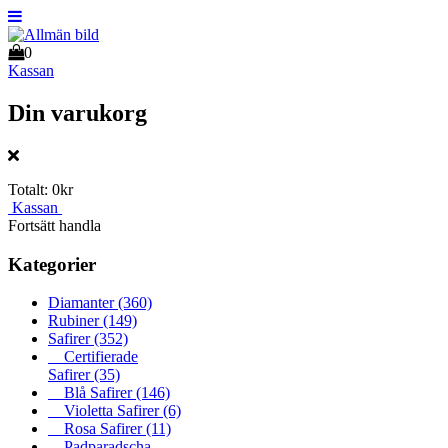
0
Kassan
Din varukorg
Totalt:
0kr
Kassan
Fortsätt handla
Kategorier
Diamanter
(360)
Rubiner
(149)
Safirer
(352)
Certifierade
Safirer
(35)
Blå Safirer
(146)
Violetta Safirer
(6)
Rosa Safirer
(11)
Padparadscha