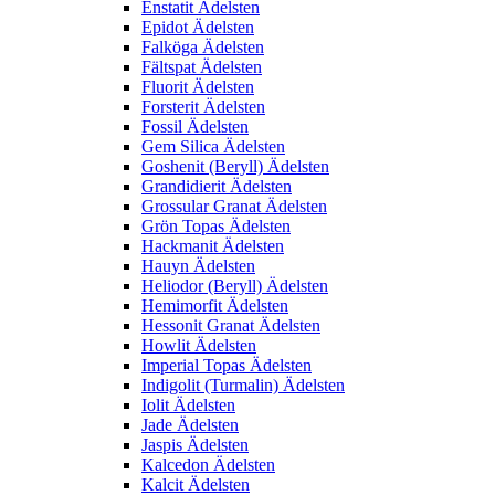
Enstatit Ädelsten
Epidot Ädelsten
Falköga Ädelsten
Fältspat Ädelsten
Fluorit Ädelsten
Forsterit Ädelsten
Fossil Ädelsten
Gem Silica Ädelsten
Goshenit (Beryll) Ädelsten
Grandidierit Ädelsten
Grossular Granat Ädelsten
Grön Topas Ädelsten
Hackmanit Ädelsten
Hauyn Ädelsten
Heliodor (Beryll) Ädelsten
Hemimorfit Ädelsten
Hessonit Granat Ädelsten
Howlit Ädelsten
Imperial Topas Ädelsten
Indigolit (Turmalin) Ädelsten
Iolit Ädelsten
Jade Ädelsten
Jaspis Ädelsten
Kalcedon Ädelsten
Kalcit Ädelsten