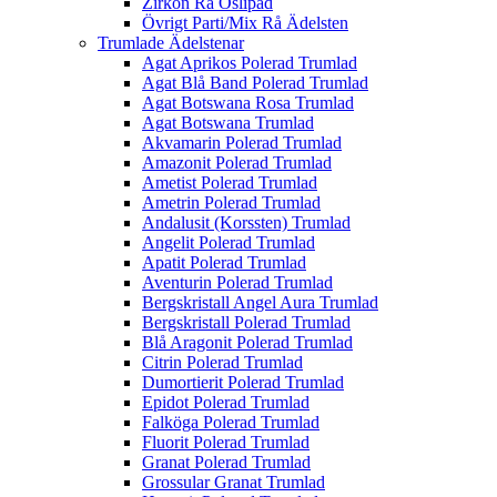
Zirkon Rå Oslipad
Övrigt Parti/Mix Rå Ädelsten
Trumlade Ädelstenar
Agat Aprikos Polerad Trumlad
Agat Blå Band Polerad Trumlad
Agat Botswana Rosa Trumlad
Agat Botswana Trumlad
Akvamarin Polerad Trumlad
Amazonit Polerad Trumlad
Ametist Polerad Trumlad
Ametrin Polerad Trumlad
Andalusit (Korssten) Trumlad
Angelit Polerad Trumlad
Apatit Polerad Trumlad
Aventurin Polerad Trumlad
Bergskristall Angel Aura Trumlad
Bergskristall Polerad Trumlad
Blå Aragonit Polerad Trumlad
Citrin Polerad Trumlad
Dumortierit Polerad Trumlad
Epidot Polerad Trumlad
Falköga Polerad Trumlad
Fluorit Polerad Trumlad
Granat Polerad Trumlad
Grossular Granat Trumlad