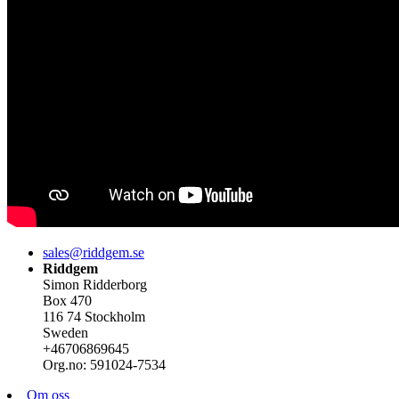
sales@riddgem.se
Riddgem
Simon Ridderborg
Box 470
116 74 Stockholm
Sweden
+46706869645
Org.no: 591024-7534
Om oss