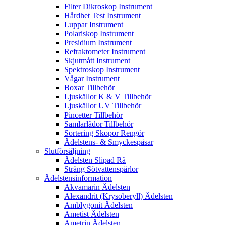
Filter Dikroskop Instrument
Hårdhet Test Instrument
Luppar Instrument
Polariskop Instrument
Presidium Instrument
Refraktometer Instrument
Skjutmått Instrument
Spektroskop Instrument
Vågar Instrument
Boxar Tillbehör
Ljuskällor K & V Tillbehör
Ljuskällor UV Tillbehör
Pincetter Tillbehör
Samlarlådor Tillbehör
Sortering Skopor Rengör
Ädelstens- & Smyckespåsar
Slutförsäljning
Ädelsten Slipad Rå
Sträng Sötvattenspärlor
Ädelstensinformation
Akvamarin Ädelsten
Alexandrit (Krysoberyll) Ädelsten
Amblygonit Ädelsten
Ametist Ädelsten
Ametrin Ädelsten