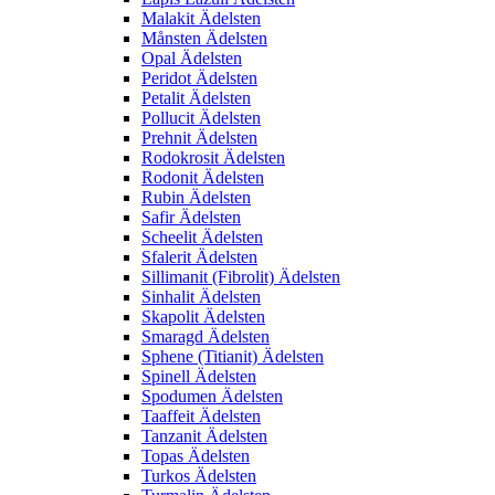
Malakit Ädelsten
Månsten Ädelsten
Opal Ädelsten
Peridot Ädelsten
Petalit Ädelsten
Pollucit Ädelsten
Prehnit Ädelsten
Rodokrosit Ädelsten
Rodonit Ädelsten
Rubin Ädelsten
Safir Ädelsten
Scheelit Ädelsten
Sfalerit Ädelsten
Sillimanit (Fibrolit) Ädelsten
Sinhalit Ädelsten
Skapolit Ädelsten
Smaragd Ädelsten
Sphene (Titianit) Ädelsten
Spinell Ädelsten
Spodumen Ädelsten
Taaffeit Ädelsten
Tanzanit Ädelsten
Topas Ädelsten
Turkos Ädelsten