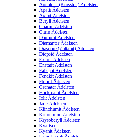
Andalusit (Korssten) Ädelsten
Apatit Ädelsten
Axinit Ädelsten
Beryll Ädelsten
Charoit Ädelsten
Citrin Ädelsten
Danburit Ädelsten
Diamanter Ädelsten
Diaspore (Zultanit) Ädelsten
Diopsid Ädelsten
Ekanit Ädelsten
Enstatit Ädelsten
Fältspat Ädelsten
Fenakit Ädelsten
Fluorit Ädelsten
Granater Ädelsten
Hackmanit Ädelsten
Iolit Ädelsten
Jade Ädelsten
Klinohumit Ädelsten
Kornerupin Ädelsten
Krysoberyll Ädelsten
Kvartser
Kyanit Ädelsten
Lapis Lazuli Ädelsten