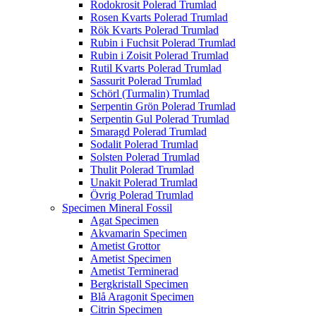
Rodokrosit Polerad Trumlad
Rosen Kvarts Polerad Trumlad
Rök Kvarts Polerad Trumlad
Rubin i Fuchsit Polerad Trumlad
Rubin i Zoisit Polerad Trumlad
Rutil Kvarts Polerad Trumlad
Sassurit Polerad Trumlad
Schörl (Turmalin) Trumlad
Serpentin Grön Polerad Trumlad
Serpentin Gul Polerad Trumlad
Smaragd Polerad Trumlad
Sodalit Polerad Trumlad
Solsten Polerad Trumlad
Thulit Polerad Trumlad
Unakit Polerad Trumlad
Övrig Polerad Trumlad
Specimen Mineral Fossil
Agat Specimen
Akvamarin Specimen
Ametist Grottor
Ametist Specimen
Ametist Terminerad
Bergkristall Specimen
Blå Aragonit Specimen
Citrin Specimen