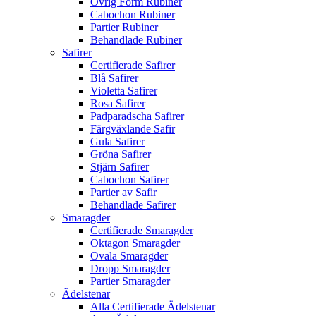
Övrig Form Rubiner
Cabochon Rubiner
Partier Rubiner
Behandlade Rubiner
Safirer
Certifierade Safirer
Blå Safirer
Violetta Safirer
Rosa Safirer
Padparadscha Safirer
Färgväxlande Safir
Gula Safirer
Gröna Safirer
Stjärn Safirer
Cabochon Safirer
Partier av Safir
Behandlade Safirer
Smaragder
Certifierade Smaragder
Oktagon Smaragder
Ovala Smaragder
Dropp Smaragder
Partier Smaragder
Ädelstenar
Alla Certifierade Ädelstenar