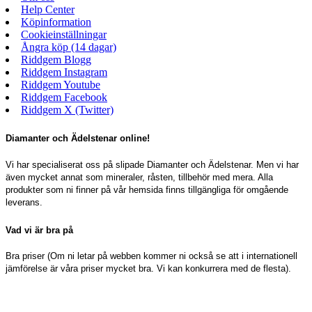
Help Center
Köpinformation
Cookieinställningar
Ångra köp (14 dagar)
Riddgem Blogg
Riddgem Instagram
Riddgem Youtube
Riddgem Facebook
Riddgem X (Twitter)
Diamanter och Ädelstenar online!
Vi har specialiserat oss på slipade Diamanter och Ädelstenar. Men vi har
även mycket annat som mineraler, råsten, tillbehör med mera. Alla
produkter som ni finner på vår hemsida finns tillgängliga för omgående
leverans.
Vad vi är bra på
Bra priser (Om ni letar på webben kommer ni också se att i internationell
jämförelse är våra priser mycket bra. Vi kan konkurrera med de flesta).