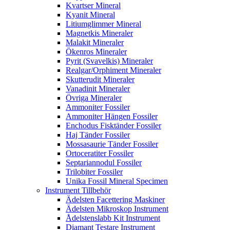
Kvartser Mineral
Kyanit Mineral
Litiumglimmer Mineral
Magnetkis Mineraler
Malakit Mineraler
Ökenros Mineraler
Pyrit (Svavelkis) Mineraler
Realgar/Orphiment Mineraler
Skutterudit Mineraler
Vanadinit Mineraler
Övriga Mineraler
Ammoniter Fossiler
Ammoniter Hängen Fossiler
Enchodus Fisktänder Fossiler
Haj Tänder Fossiler
Mossasaurie Tänder Fossiler
Ortoceratiter Fossiler
Septariannodul Fossiler
Trilobiter Fossiler
Unika Fossil Mineral Specimen
Instrument Tillbehör
Ädelsten Facettering Maskiner
Ädelsten Mikroskop Instrument
Ådelstenslabb Kit Instrument
Diamant Testare Instrument