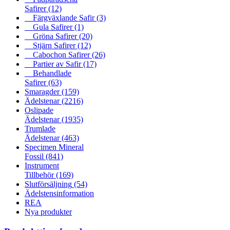
Safirer
(12)
Färgväxlande Safir
(3)
Gula Safirer
(1)
Gröna Safirer
(20)
Stjärn Safirer
(12)
Cabochon Safirer
(26)
Partier av Safir
(17)
Behandlade
Safirer
(63)
Smaragder
(159)
Ädelstenar
(2216)
Oslipade
Ädelstenar
(1935)
Trumlade
Ädelstenar
(463)
Specimen Mineral
Fossil
(841)
Instrument
Tillbehör
(169)
Slutförsäljning
(54)
Ädelstensinformation
REA
Nya produkter