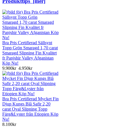
Produkttips [mer]
Bra Pris Certifierad Sällsynt
Topp Grön Smaragd 1,70 carat
Smaragd Slipning Fin Kvalitet
fr Panjshir Valley Afganistan
Köp Nu!
9.900kr
4.950kr
Bra Pris Certifierad Mycket Fin
Djup Kungs Blå Safir 2,20
carat Oval Slipning Topp
Färg&Lyster från Etiopien Köp
Nu!
8.100kr