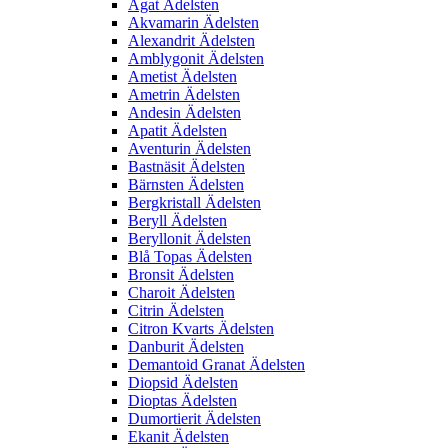
Agat Ädelsten
Akvamarin Ädelsten
Alexandrit Ädelsten
Amblygonit Ädelsten
Ametist Ädelsten
Ametrin Ädelsten
Andesin Ädelsten
Apatit Ädelsten
Aventurin Ädelsten
Bastnäsit Ädelsten
Bärnsten Ädelsten
Bergkristall Ädelsten
Beryll Ädelsten
Beryllonit Ädelsten
Blå Topas Ädelsten
Bronsit Ädelsten
Charoit Ädelsten
Citrin Ädelsten
Citron Kvarts Ädelsten
Danburit Ädelsten
Demantoid Granat Ädelsten
Diopsid Ädelsten
Dioptas Ädelsten
Dumortierit Ädelsten
Ekanit Ädelsten