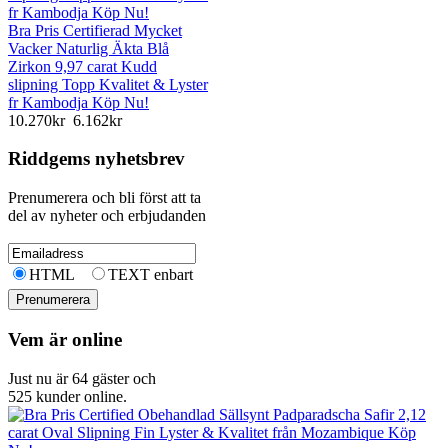
Bra Pris Certifierad Mycket
Vacker Naturlig Äkta Blå
Zirkon 9,97 carat Kudd
slipning Topp Kvalitet & Lyster
fr Kambodja Köp Nu!
10.270kr
6.162kr
Riddgems nyhetsbrev
Prenumerera och bli först att ta
del av nyheter och erbjudanden
HTML
TEXT enbart
Vem är online
Just nu är 64 gäster och
525 kunder online.