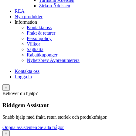
Turmalin Ädelsten
Zirkon Ädelsten
REA
Nya produkter
Information
Kontakta oss
Frakt & returer
Personpolicy
Villkor
Sajtkarta
Rabattkuponger
Nyhetsbrev Avprenumerera
Kontakta oss
Logga in
×
Behöver du hjälp?
Riddgem Assistant
Snabb hjälp med frakt, retur, storlek och produktfrågor.
Öppna assistenten
Se alla frågor
×