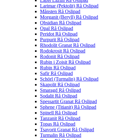
Lapis Lazuli Rå Oslipad
Larimar (Pektolit) Rå Oslipad
Månsten Rå Oslipad
Morganit (Beryll) Rå Oslipad
Obsidian Rå Oslipad
Opal Rå Oslipad
Peridot Rå Oslipad
Purpurit Rå Oslipad
Rhodolit Granat Rå Oslipad
Rodokrosit Rå Oslipad
Rodonit Rå Oslipad
Rubin i Zoisit Rå Oslipad
Rubin Rå Oslipad
Safir Rå Oslipad
Schörl (Turmalin) Rå Oslipad
Skapolit Rå Oslipad
Smaragd Rå Oslipad
Sodalit Rå Oslipad
Spessartit Granat Rå Oslipad
Sphene (Titianit) Rå Oslipad
Spinell Rå Oslipad
Tanzanit Rå Oslipad
Topas Rå Oslipad
Tsavorit Granat Rå Oslipad
Turmalin Rå Oslipad