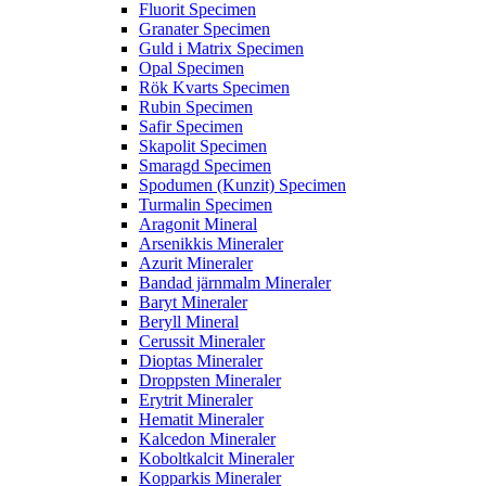
Fluorit Specimen
Granater Specimen
Guld i Matrix Specimen
Opal Specimen
Rök Kvarts Specimen
Rubin Specimen
Safir Specimen
Skapolit Specimen
Smaragd Specimen
Spodumen (Kunzit) Specimen
Turmalin Specimen
Aragonit Mineral
Arsenikkis Mineraler
Azurit Mineraler
Bandad järnmalm Mineraler
Baryt Mineraler
Beryll Mineral
Cerussit Mineraler
Dioptas Mineraler
Droppsten Mineraler
Erytrit Mineraler
Hematit Mineraler
Kalcedon Mineraler
Koboltkalcit Mineraler
Kopparkis Mineraler