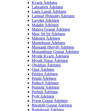
Kyanit Ädelsten
Labradorit Ädelsten
Lapis Lazuli Ädelsten
Larimar (Pektolit) Ädelsten
Larvikit Ädelsten
Malakit Ädelsten
Malaya Granat Ädelsten
Maw Sit Sit Ädelsten
Månsten Ädelsten
Montebrasit Ädelsten
Morganit (Beryll) Ädelsten
Mozambique Granat Ädelsten
Mystik Kvarts Ädelsten
Mystik Topas Ädelsten
Obsidian Ädelsten
Opal Ädelsten
Peridot Ädelsten
Petalit Ädelsten
Pollucit Ädelsten
Prasiolit Ädelsten
Prehnit Ädelsten
Pyrit Ädelsten
Pyrop Granat Ädelsten
Rhodolit Granat Ädelsten
Rodokrosit Ädelsten