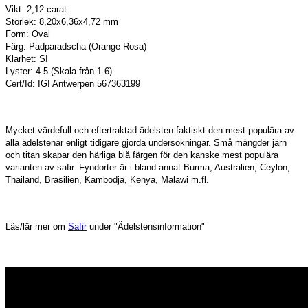
Vikt: 2,12 carat
Storlek: 8,20x6,36x4,72 mm
Form: Oval
Färg: Padparadscha (Orange Rosa)
Klarhet: SI
Lyster: 4-5 (Skala från 1-6)
Cert/Id: IGI Antwerpen 567363199
Mycket värdefull och eftertraktad ädelsten faktiskt den mest populära av
alla ädelstenar enligt tidigare gjorda undersökningar. Små mängder järn
och titan skapar den härliga blå färgen för den kanske mest populära
varianten av safir. Fyndorter är i bland annat Burma, Australien, Ceylon,
Thailand, Brasilien, Kambodja, Kenya, Malawi m.fl.
Läs/lär mer om
Safir
under "Ädelstensinformation"