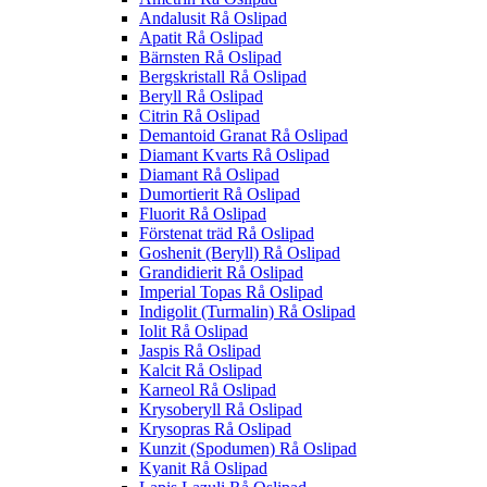
Andalusit Rå Oslipad
Apatit Rå Oslipad
Bärnsten Rå Oslipad
Bergskristall Rå Oslipad
Beryll Rå Oslipad
Citrin Rå Oslipad
Demantoid Granat Rå Oslipad
Diamant Kvarts Rå Oslipad
Diamant Rå Oslipad
Dumortierit Rå Oslipad
Fluorit Rå Oslipad
Förstenat träd Rå Oslipad
Goshenit (Beryll) Rå Oslipad
Grandidierit Rå Oslipad
Imperial Topas Rå Oslipad
Indigolit (Turmalin) Rå Oslipad
Iolit Rå Oslipad
Jaspis Rå Oslipad
Kalcit Rå Oslipad
Karneol Rå Oslipad
Krysoberyll Rå Oslipad
Krysopras Rå Oslipad
Kunzit (Spodumen) Rå Oslipad
Kyanit Rå Oslipad