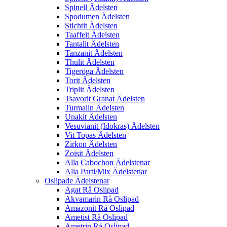
Spinell Ädelsten
Spodumen Ädelsten
Stichtit Ädelsten
Taaffeit Ädelsten
Tantalit Ädelsten
Tanzanit Ädelsten
Thulit Ädelsten
Tigeröga Ädelsten
Torit Ädelsten
Triplit Ädelsten
Tsavorit Granat Ädelsten
Turmalin Ädelsten
Unakit Ädelsten
Vesuvianit (Idokras) Ädelsten
Vit Topas Ädelsten
Zirkon Ädelsten
Zoisit Ädelsten
Alla Cabochon Ädelstenar
Alla Parti/Mix Ädelstenar
Oslipade Ädelstenar
Agat Rå Oslipad
Akvamarin Rå Oslipad
Amazonit Rå Oslipad
Ametist Rå Oslipad
Ametrin Rå Oslipad